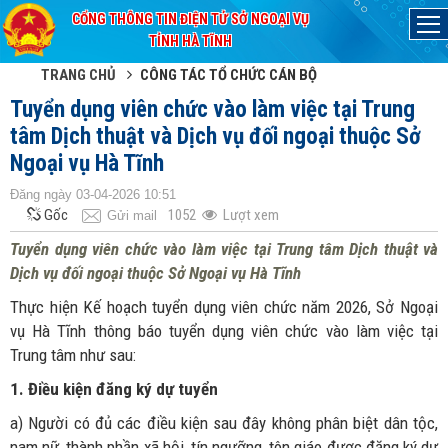
CỔNG THÔNG TIN ĐIỆN TỬ SỞ NGOẠI VỤ
Đã kết nối EMC
TỈNH HÀ TĨNH
TRANG CHỦ
CÔNG TÁC TỔ CHỨC CÁN BỘ
Tuyển dụng viên chức vào làm việc tại Trung
tâm Dịch thuật và Dịch vụ đối ngoại thuộc Sở
Ngoại vụ Hà Tĩnh
Đăng ngày 03-04-2026 10:51
Gốc
1052
Lượt xem
Gửi mail
Tuyển dụng viên chức vào làm việc tại Trung tâm Dịch thuật và
Dịch vụ đối ngoại thuộc Sở Ngoại vụ Hà Tĩnh
Thực hiện Kế hoạch tuyển dụng viên chức năm 2026, Sở Ngoại
vụ Hà Tĩnh thông báo tuyển dụng viên chức vào làm việc tại
Trung tâm như sau:
1. Điều kiện đăng ký dự tuyển
a) Người có đủ các điều kiện sau đây không phân biệt dân tộc,
nam nữ, thành phần xã hội, tín ngưỡng, tôn giáo được đăng ký dự