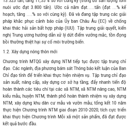
13.323 tấn, tăng 11,55 % so với cùng kỳ (trong đó sản lượng tôm
nuôi ước đạt 3.800 tấn). Ước cả năm đạt.....tấn (đạt ...% kế
hoạch, tăng ....% so với cùng kỳ). Đã và đang tập trung các giải
pháp khắc phục cảnh báo của Ủy ban Châu Âu (EC) về chống
khai thác hải sản bất hợp pháp (IUU). Tập trung giải quyết, kiến
nghị Trung ương hướng dẫn xử lý dứt điểm vướng mắc, tồn đọng
bồi thường thiệt hại sự cố môi trường biển.
1.2. Xây dựng nông thôn mới
Chương trình MTQG xây dựng NTM tiếp tục được tập trung chỉ
đạo. Các ngành, địa phương bám sát Thông báo kết luận của Ban
Chỉ đạo tỉnh để triển khai thực hiện nhiệm vụ. Tập trung chỉ đạo
sản xuất; nâng cấp, xây dựng cơ sở hạ tầng; đẩy nhanh tiến độ
hoàn thành các tiêu chí tại các xã NTM, xã NTM nâng cao, NTM
kiểu mẫu, huyện NTM, thành phố hoàn thành nhiệm vụ xây dựng
NTM; xây dựng khu dân cư mẫu và vườn mẫu; tổng kết 10 năm
thực hiện Chương trình NTM giai đoạn 2010-2020; tích cực triển
khai thực hiện Chương trình Mỗi xã một sản phẩm, đã đạt được
kết quả bước đầu.