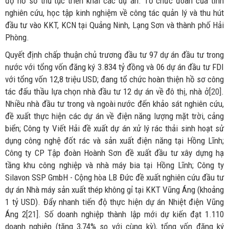
độ hồ sơ thủ tục triển khai các dự án. Tổ chức đoàn của tỉnh
nghiên cứu, học tập kinh nghiệm về công tác quản lý và thu hút
đầu tư vào KKT, KCN tại Quảng Ninh, Lạng Sơn và thành phố Hải
Phòng.
Quyết định chấp thuận chủ trương đầu tư 97 dự án đầu tư trong
nước với tổng vốn đăng ký 3.834 tỷ đồng và 06 dự án đầu tư FDI
với tổng vốn 12,8 triệu USD; đang tổ chức hoàn thiện hồ sơ công
tác đấu thầu lựa chọn nhà đầu tư 12 dự án về đô thị, nhà ở
[20]
.
Nhiều nhà đầu tư trong và ngoài nước đến khảo sát nghiên cứu,
đề xuất thực hiện các dự án về điện năng lượng mặt trời, cảng
biển; Công ty Viết Hải đề xuất dự án xử lý rác thải sinh hoạt sử
dụng công nghệ đốt rác và sản xuất điện năng tại Hồng Lĩnh;
Công ty CP Tập đoàn Hoành Sơn đề xuất đầu tư xây dựng hạ
tầng khu công nghiệp và nhà máy bia tại Hồng Lĩnh; Công ty
Silavon SSP GmbH - Cộng hòa LB Đức đề xuất nghiên cứu đầu tư
dự án Nhà máy sản xuất thép không gỉ tại KKT Vũng Áng (khoảng
1 tỷ USD). Đẩy nhanh tiến độ thực hiện dự án Nhiệt điện Vũng
Áng 2
[21]
. Số doanh nghiệp thành lập mới dự kiến đạt 1.110
doanh nghiệp (tăng 3,74% so với cùng kỳ), tổng vốn đăng ký