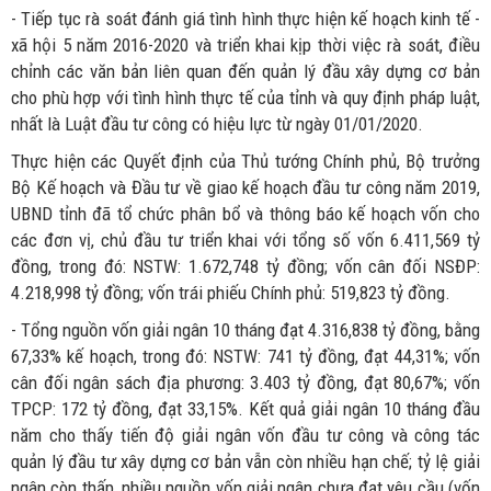
- Tiếp tục rà soát đánh giá tình hình thực hiện kế hoạch kinh tế -
xã hội 5 năm 2016-2020 và triển khai kịp thời việc rà soát, điều
chỉnh các văn bản liên quan đến quản lý đầu xây dựng cơ bản
cho phù hợp với tình hình thực tế của tỉnh và quy định pháp luật,
nhất là Luật đầu tư công có hiệu lực từ ngày 01/01/2020.
Thực hiện các Quyết định của Thủ tướng Chính phủ, Bộ trưởng
Bộ Kế hoạch và Đầu tư về giao kế hoạch đầu tư công năm 2019,
UBND tỉnh đã tổ chức phân bổ và thông báo kế hoạch vốn cho
các đơn vị, chủ đầu tư triển khai với tổng số vốn 6.411,569 tỷ
đồng, trong đó: NSTW: 1.672,748 tỷ đồng; vốn cân đối NSĐP:
4.218,998 tỷ đồng; vốn trái phiếu Chính phủ: 519,823 tỷ đồng.
- Tổng nguồn vốn giải ngân 10 tháng đạt 4.316,838 tỷ đồng, bằng
67,33% kế hoạch, trong đó: NSTW: 741 tỷ đồng, đạt 44,31%; vốn
cân đối ngân sách địa phương: 3.403 tỷ đồng, đạt 80,67%; vốn
TPCP: 172 tỷ đồng, đạt 33,15%. Kết quả giải ngân 10 tháng đầu
năm cho thấy tiến độ giải ngân vốn đầu tư công và công tác
quản lý đầu tư xây dựng cơ bản vẫn còn nhiều hạn chế; tỷ lệ giải
ngân còn thấp, nhiều nguồn vốn giải ngân chưa đạt yêu cầu (vốn