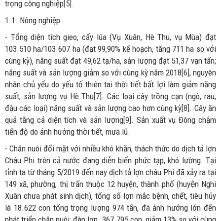
trọng công nghiệp
[5]
.
1.1. Nông nghiệp
- Tổng diện tích gieo, cấy lúa (Vụ Xuân, Hè Thu, vụ Mùa) đạt
103.510 ha/103.607 ha (đạt 99,90% kế hoạch, tăng 711 ha so với
cùng kỳ), năng suất đạt 49,62 tạ/ha, sản lượng đạt 51,37 vạn tấn;
năng suất và sản lượng giảm so với cùng kỳ năm 2018
[6]
, nguyên
nhân chủ yếu do yếu tố thiên tai thời tiết bất lợi làm giảm năng
suất, sản lượng vụ Hè Thu
[7]
. Các loại cây trồng cạn (ngô, rau,
đậu các loại) năng suất và sản lượng cao hơn cùng kỳ
[8]
. Cây ăn
quả tăng cả diện tích và sản lượng
[9]
. Sản xuất vụ Đông chậm
tiến độ do ảnh hưởng thời tiết, mưa lũ.
- Chăn nuôi đối mặt với nhiều khó khăn, thách thức do dịch tả lợn
Châu Phi trên cả nước đang diễn biến phức tạp, khó lường. Tại
tỉnh ta từ tháng 5/2019 đến nay dịch tả lợn châu Phi đã xảy ra tại
149 xã, phường, thị trấn thuộc 12 huyện, thành phố (huyện Nghi
Xuân chưa phát sinh dịch), tổng số lợn mắc bệnh, chết, tiêu hủy
là 18.622 con tổng trọng lượng 974 tấn, đã ảnh hướng lớn đến
phát triển chăn nuôi; đàn lợn 367.795 con, giảm 13% so với cùng