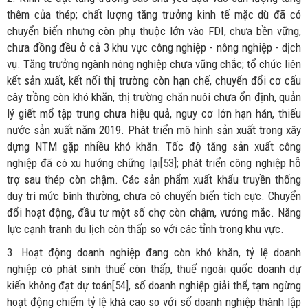
thêm của thép; chất lượng tăng trưởng kinh tế mặc dù đã có
chuyển biến nhưng còn phụ thuộc lớn vào FDI, chưa bền vững,
chưa đồng đều ở cả 3 khu vực công nghiệp - nông nghiệp - dịch
vụ. Tăng trưởng ngành nông nghiệp chưa vững chắc; tổ chức liên
kết sản xuất, kết nối thị trường còn hạn chế, chuyển đổi cơ cấu
cây trồng còn khó khăn, thị trường chăn nuôi chưa ổn định, quản
lý giết mổ tập trung chưa hiệu quả, nguy cơ lớn hạn hán, thiếu
nước sản xuất năm 2019. Phát triển mô hình sản xuất trong xây
dựng NTM gặp nhiều khó khăn. Tốc độ tăng sản xuất công
nghiệp đã có xu hướng chững lại
[53]
; phát triển công nghiệp hỗ
trợ sau thép còn chậm. Các sản phẩm xuất khẩu truyền thống
duy trì mức bình thường, chưa có chuyển biến tích cực. Chuyển
đổi hoạt động, đầu tư một số chợ còn chậm, vướng mắc. Năng
lực cạnh tranh du lịch còn thấp so với các tỉnh trong khu vực.
3. Hoạt động doanh nghiệp đang còn khó khăn, tỷ lệ doanh
nghiệp có phát sinh thuế còn thấp, thuế ngoài quốc doanh dự
kiến không đạt dự toán
[54]
, số doanh nghiệp giải thể, tạm ngừng
hoạt động chiếm tỷ lệ khá cao so với số doanh nghiệp thành lập