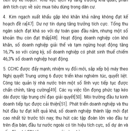
ánh tích cực về sức mua tiêu dùng trong dân cư.
4. Kim ngạch xuất khẩu gặp khó khăn khả năng không đạt kế
hoạch đề ra
[47]
. Dư nợ tín dụng tăng trưởng tích cực. Tổng thu
ngân sách đạt khá so với dự toán giao đầu năm, nhưng một số
khoản thu còn đạt thấp
[48]
. Hoạt động doanh nghiệp còn khó
khăn, số doanh nghiệp giải thể và tạm ngừng hoạt động tăng
16,7% so với cùng kỳ, số doanh nghiệp có phát sinh thuế chiếm
46,3% số doanh nghiệp hoạt động.
5. CCHC được đẩy mạnh; nhiệm vụ đổi mới, sắp xếp bộ máy theo
Nghị quyết Trung ương 6 được triển khai nghiêm túc, quyết liệt.
Công tác quản lý nhà nước trên một số lĩnh vực tiếp tục được
chấn chỉnh, tăng cường
[49]
. Các vụ việc tồn đọng phức tạp kéo
dài được tập trung chỉ đạo giải quyết
[50]
. Môi trường đầu tư kinh
doanh tiếp tục được cải thiện
[51]
. Phát triển doanh nghiệp và thu
hút đầu tư đạt kết quả khá; số doanh nghiệp thành lập mới đạt
cao nhất từ trước tới nay; thu hút các tập đoàn lớn vào đầu tư
trên địa bàn; đầu tư nước ngoài có tín hiệu tích cực, số dự án và