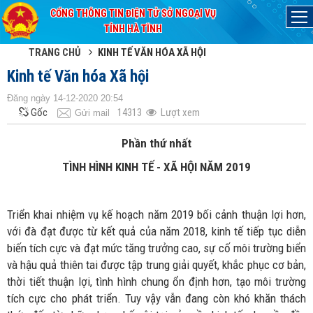
CỔNG THÔNG TIN ĐIỆN TỬ SỞ NGOẠI VỤ
Đã kết nối EMC
TỈNH HÀ TĨNH
TRANG CHỦ
KINH TẾ VĂN HÓA XÃ HỘI
Kinh tế Văn hóa Xã hội
Đăng ngày 14-12-2020 20:54
Gốc
14313
Lượt xem
Gửi mail
Phần thứ nhất
TÌNH HÌNH KINH TẾ - XÃ HỘI NĂM 2019
Triển khai nhiệm vụ kế hoạch năm 2019 bối cảnh thuận lợi hơn,
với đà đạt được từ kết quả của năm 2018, kinh tế tiếp tục diễn
biến tích cực và đạt mức tăng trưởng cao, sự cố môi trường biển
và hậu quả thiên tai được tập trung giải quyết, khắc phục cơ bản,
thời tiết thuận lợi, tình hình chung ổn định hơn, tạo môi trường
tích cực cho phát triển. Tuy vậy vẫn đang còn khó khăn thách