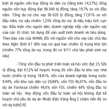
biệt là nguồn vốn huy động từ dân cư (tăng trên 14,27%); tổng
nguồn vốn huy động đạt 58.040 tỷ đồng, tăng 19,7% so với đầu
năm. Tổng dư nợ cho vay 50.620 tỷ đồng, tăng 17,01% so với
đầu năm, nợ xấu chiếm 1,25% tổng dư nợ; là dấu hiệu tích cực
tạo điều kiện cho người dân, doanh nghiệp tiếp cận nguồn vay
của các tổ chức tín dụng để sản xuất kinh doanh và tiêu dùng.
Theo báo cáo của NHNN, đối với nguồn vốn cho vay các chủ tàu
theo Nghị định 67 đến nay nợ quá hạn chiếm tỷ trọng khá lớn
(chiếm 77% tổng dư nợ, trong đó có 9/11 chủ tàu phát sinh nợ
xấu)
- Tổng vốn đầu tư phát triển toàn xã hội ước đạt 25.526
tỷ đồng, đạt 67,2% kế hoạch; trong đó vốn đầu tư khu vực nhà
nước chiếm tỷ trọng 18,81%, vốn của doanh nghiệp trong nước
9,94%, vốn khu vực dân cư 24,84%, vốn FDI 46,41%; vốn đầu tư
dự án Formosa chiếm 94,6% vốn FDI, chiếm 44% tổng đầu tư
toàn xã hội. Huy động vốn đầu tư toàn xã hội không đạt kế
hoạch chủ yếu do dự án Nhiệt điện Vũng Áng 2 chậm tiến độ so
với dự kiến
[18]
.