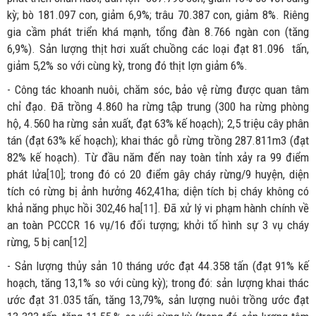
kỳ; bò 181.097 con, giảm 6,9%; trâu 70.387 con, giảm 8%. Riêng
gia cầm phát triển khá mạnh, tổng đàn 8.766 ngàn con (tăng
6,9%). Sản lượng thịt hơi xuất chuồng các loại đạt 81.096 tấn,
giảm 5,2% so với cùng kỳ, trong đó thịt lợn giảm 6%.
- Công tác khoanh nuôi, chăm sóc, bảo vệ rừng được quan tâm
chỉ đạo. Đã trồng 4.860 ha rừng tập trung (300 ha rừng phòng
hộ, 4.560 ha rừng sản xuất, đạt 63% kế hoạch); 2,5 triệu cây phân
tán (đạt 63% kế hoạch); khai thác gỗ rừng trồng 287.811m3 (đạt
82% kế hoạch). Từ đầu năm đến nay toàn tỉnh xảy ra 99 điểm
phát lửa
[10]
; trong đó có 20 điểm gây cháy rừng/9 huyện, diện
tích có rừng bị ảnh hưởng 462,41ha; diện tích bị cháy không có
khả năng phục hồi 302,46 ha
[11]
. Đã xử lý vi phạm hành chính về
an toàn PCCCR 16 vụ/16 đối tượng; khởi tố hình sự 3 vụ cháy
rừng, 5 bị can
[12]
- Sản lượng thủy sản 10 tháng ước đạt 44.358 tấn (đạt 91% kế
hoạch, tăng 13,1% so với cùng kỳ); trong đó: sản lượng khai thác
ước đạt 31.035 tấn, tăng 13,79%, sản lượng nuôi trồng ước đạt