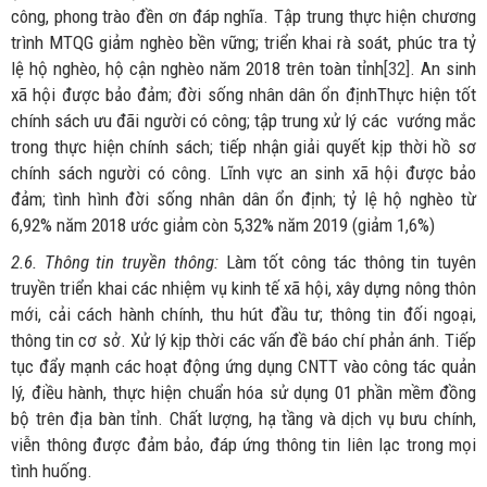
công, phong trào đền ơn đáp nghĩa. Tập trung thực hiện chương
trình MTQG giảm nghèo bền vững; triển khai rà soát, phúc tra tỷ
lệ hộ nghèo, hộ cận nghèo năm 2018 trên toàn tỉnh
[32]
. An sinh
xã hội được bảo đảm; đời sống nhân dân ổn địnhThực hiện tốt
chính sách ưu đãi người có công; tập trung xử lý các vướng mắc
trong thực hiện chính sách; tiếp nhận giải quyết kịp thời hồ sơ
chính sách người có công. Lĩnh vực an sinh xã hội được bảo
đảm; tình hình đời sống nhân dân ổn định; tỷ lệ hộ nghèo từ
6,92% năm 2018 ước giảm còn 5,32% năm 2019 (giảm 1,6%)
2.6. Thông tin truyền thông:
Làm tốt công tác thông tin tuyên
truyền triển khai các nhiệm vụ kinh tế xã hội, xây dựng nông thôn
mới, cải cách hành chính, thu hút đầu tư; thông tin đối ngoại,
thông tin cơ sở. Xử lý kịp thời các vấn đề báo chí phản ánh. Tiếp
tục đẩy mạnh các hoạt động ứng dụng CNTT vào công tác quản
lý, điều hành, thực hiện chuẩn hóa sử dụng 01 phần mềm đồng
bộ trên địa bàn tỉnh. Chất lượng, hạ tầng và dịch vụ bưu chính,
viễn thông được đảm bảo, đáp ứng thông tin liên lạc trong mọi
tình huống.