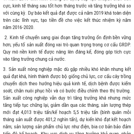
cực, kinh tế tháng sau tốt hơn tháng trước và tăng trưởng khá so
với cùng kỳ. Dự báo kết quả đạt được cả năm 2019 khá toàn diện
trên các lĩnh vực, tạo tiền đề cho việc kết thúc nhiệm kỳ năm
năm 2016-2020.
2. Kinh tế chuyển sang giai đoạn tăng trưởng ổn định bền vững
hơn; yếu tố sản xuất đóng vai trò quan trọng trong cơ cấu GRDP.
Quy mô nền kinh tế được nâng lên đáng kể, đóng góp tích cực
vào tăng trưởng chung cả nước.
3. Sản xuất nông nghiệp mặc dù gặp nhiều khó khăn nhưng kết
quả đạt khá, hình thành được bộ giống chủ lực, cơ cấu cây trồng
chuyển dịch theo hướng hiệu quả kinh tế, dịch bệnh được kiểm
soát, chăn nuôi phục hồi và có bước điều chỉnh theo thị trường.
Sản xuất công nghiệp vẫn duy trì tăng trưởng khá nhưng mức
tăng tiếp tục chững lại, giảm dần qua các tháng; sản lượng thép
mới đạt 4,013 triệu tấn/kế hoạch 5,5 triệu tấn (bình quân mỗi
tháng sản xuất được 401,2 nghìn tấn), dự kiến khó đạt kết hoạch
năm; sản lượng sản phẩm chủ lực như điện, bia cơ bản bảo đảm
tiến độ kế hoạch. Khu vực dịch vụ tăng trưởng khả quan, phản