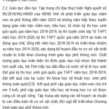
2.2. Giáo dục đào tạo:
Tập trung chỉ đạo thực hiện Nghị quyết số
96/2018/NQ-HĐND của HĐND tỉnh về phát triển giáo dục mầm
non và phổ thông đến năm 2025 và những năm tiếp theo; tuyển
dụng giáo viên bậc mầm non, tiểu học; tổ chức kỳ thi học sinh
giỏi quốc gia năm học 2018-2019, kỳ thi tuyển sinh lớp 10 THPT
năm học 2019-2020, kỳ thi THPT quốc gia năm 2019 an toàn và
đúng quy chế; tổng kết năm học 2018-2019 và triển khai nhiệm
vụ năm học 2019-2020; xây dựng kế hoạch đầu tư cơ sở vật chất
chuẩn bị triển khai chương trình giáo dục phổ thông mới. Chất
lượng giáo dục toàn diện ổn định; giáo dục mũi nhọn đạt thành
tích xuất sắc, Hà Tĩnh tiếp tục dẫn đầu cả nước về tỷ lệ học sinh
đạt giải kỳ thi học sinh giỏi quốc gia THPT năm học 2018-2019,
đạt kết quả cao tại cuộc thi khoa học kỹ thuật học sinh phổ
thông toàn quốc
[25]
. Kết quả phổ cập giáo dục mầm non cho trẻ
em 5 tuổi, phổ cập giáo dục tiểu học và trung học cơ sở được
củng cố và giữ vững. Tập trung xây dựng các kế hoạch và chuẩn
bị các điều kiện về cơ sở vật chất, đội ngũ để triển khai Chương
trình giáo dục phổ thông mới.