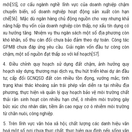
mới
[55]
, cơ cấu ngành nghề lĩnh vực của doanh nghiệp chậm
chuyển biến, số doanh nghiệp hoạt động sản xuất còn hạn
chế
[56]
. Mặc dù ngân hàng chủ động nguồn cho vay nhưng khả
năng hấp thụ vốn của doanh nghiệp còn thấp, nợ xấu tín dụng có
xu hướng tăng. Nhiệm vụ thu ngân sách một số địa phương còn
khó khăn, số thu cân đối chưa bảo đảm theo dự toán. Công tác
GPMB chưa đáp ứng yêu cầu. Giải ngân vốn đầu tư công còn
chậm, một số nguồn đạt thấp so với kế hoạch
[57]
.
4. Điều chỉnh quy hoạch sử dụng đất chậm, ảnh hưởng quy
hoạch xây dựng, thương mại dịch vụ, thu hút triển khai dự án đầu
tư; cấp đổi GCNQSD đất còn nhiều tồn đọng, vướng mắc; tình
trạng khai thác khoáng sản trái phép vẫn diễn ra tại nhiều địa
phương; thực hiện và quản lý quy hoạch bảo vệ môi trường chất
thải rắn sinh hoạt còn nhiều hạn chế, ô nhiễm môi trường gây
bức xúc cho nhân dân; tiềm ẩn cao nguy cơ ô nhiễm môi trường
từ chăn nuôi, công nghiệp.
5. Trên lĩnh vực văn hóa xã hội; chất lượng các danh hiệu văn
hoá một số nơi chưa thực chất; thực hiện quy định nếp sống văn