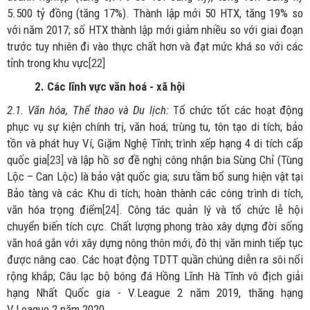
5.500 tỷ đồng (tăng 17%). Thành lập mới 50 HTX, tăng 19% so
với năm 2017; số HTX thành lập mới giảm nhiều so với giai đoạn
trước tuy nhiên đi vào thực chất hơn và đạt mức khá so với các
tỉnh trong khu vực
[22]
2. Các lĩnh vực văn hoá - xã hội
2.1. Văn hóa, Thể thao và Du lịch:
Tổ chức tốt các hoạt động
phục vụ sự kiện chính trị, văn hoá; trùng tu, tôn tạo di tích; bảo
tồn và phát huy Ví, Giặm Nghệ Tĩnh; trình xếp hạng 4 di tích cấp
quốc gia
[23]
và lập hồ sơ đề nghị công nhận bia Sùng Chỉ (Tùng
Lộc – Can Lộc) là bảo vật quốc gia; sưu tầm bổ sung hiện vật tại
Bảo tàng và các Khu di tích; hoàn thành các công trình di tích,
văn hóa trọng điểm
[24]
. Công tác quản lý và tổ chức lễ hội
chuyển biến tích cực. Chất lượng phong trào xây dựng đời sống
văn hoá gắn với xây dựng nông thôn mới, đô thị văn minh tiếp tục
được nâng cao. Các hoạt động TDTT quần chúng diễn ra sôi nổi
rộng khắp; Câu lạc bộ bóng đá Hồng Lĩnh Hà Tĩnh vô địch giải
hạng Nhất Quốc gia - V.League 2 năm 2019, thăng hạng
V.League 2 năm 2020.