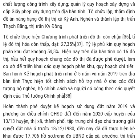
chất lượng công trình xây dựng; quản lý quy hoạch xây dựng và
cấp Giấy phép xây dựng trên địa bàn tỉnh. Tổ chức lập, thẩm định
đề án nâng hạng đô thị thị xã Kỳ Anh, Nghèn và thành lập thị trấn
Thạch Bằng, thị trấn Kỳ Đồng.
Tổ chức thực hiện Chương trình phát triển đô thị còn chậm
[36]
; tỉ
lệ đô thị hóa còn thấp, đạt: 27,35%
[37]
. Tỷ lệ phủ kín quy hoạch
phân khu đạt khoảng 54,5%. Hiện nay trên địa bàn tỉnh có 16 đô
thị, hầu hết quy hoạch chung các đô thị đã được phê duyệt, làm
cơ sở để triển khai các quy hoạch phân khu, quy hoạch chi tiết.
Ban hành Kế hoạch phát triển nhà ở 5 năm và năm 2019 trên địa
bàn tỉnh.Thực hiện tốt chính sách hỗ trợ nhà ở cho các đối
tượng hộ nghèo, hộ chính sách và người có công theo các quyết
định của Thủ tướng Chính phủ
[38]
Hoàn thành phê duyệt kế hoạch sử dụng đất năm 2019 và
phương án điều chỉnh QHSD đất đến năm 2020 cấp huyện của
13/13 huyện, thị xã, thành phố; tập trung chỉ đạo chủ trương giải
quyết đất nhà ở trước 18/12/1980, đến nay đã đã thực hiện kê
khai được 17.706 hồ sơ,trong đó UBND cấp xã, phường, thị trấn