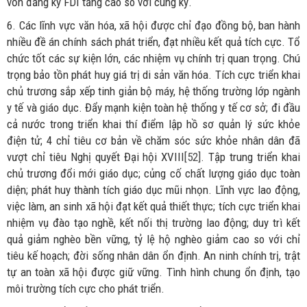
vốn đăng ký FDI tăng cao so với cùng kỳ.
6. Các lĩnh vực văn hóa, xã hội được chỉ đạo đồng bộ, ban hành
nhiều đề án chính sách phát triển, đạt nhiều kết quả tích cực. Tổ
chức tốt các sự kiện lớn, các nhiệm vụ chính trị quan trọng. Chú
trọng bảo tồn phát huy giá trị di sản văn hóa. Tích cực triển khai
chủ trương sắp xếp tinh giản bộ máy, hệ thống trường lớp ngành
y tế và giáo dục. Đẩy mạnh kiện toàn hệ thống y tế cơ sở; đi đầu
cả nước trong triển khai thí điểm lập hồ sơ quản lý sức khỏe
điện tử; 4 chỉ tiêu cơ bản về chăm sóc sức khỏe nhân dân đã
vượt chỉ tiêu Nghị quyết Đại hội XVIII
[52]
. Tập trung triển khai
chủ trương đổi mới giáo dục; củng cố chất lượng giáo dục toàn
diện; phát huy thành tích giáo dục mũi nhọn. Lĩnh vực lao động,
việc làm, an sinh xã hội đạt kết quả thiết thực; tích cực triển khai
nhiệm vụ đào tạo nghề, kết nối thị trường lao động; duy trì kết
quả giảm nghèo bền vững, tỷ lệ hộ nghèo giảm cao so với chỉ
tiêu kế hoạch; đời sống nhân dân ổn định. An ninh chính trị, trật
tự an toàn xã hội được giữ vững. Tình hình chung ổn định, tạo
môi trường tích cực cho phát triển.