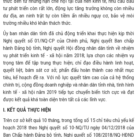
thức đến từ những hạn chế nội tại của nền kinh tế, nhu cầu đầu
tư phát triển còn rất lớn, động lực tăng trưởng không còn nhiều
dư địa, an ninh trật tự còn tiềm ẩn nhiều nguy cơ, bảo vệ môi
trường nhiều khó khăn thách thức.
Ủy ban nhân dân tỉnh đã chủ động triển khai thực hiện kịp thời
Nghị quyết số 01/NQ-CP của Chính phủ, Nghị quyết Ban chấp
hành Đảng bộ tỉnh, Nghị quyết Hội đồng nhân dân tỉnh về nhiệm
vụ phát triển kinh tế - xã hội năm 2018; lựa chọn các nhiệm vụ
trọng tâm để tập trung thực hiện; chỉ đạo điều hành linh hoạt,
quyết liệt, bám sát cơ sở; phấn đấu hoàn thành cao nhất mục
tiêu, kế hoạch đề ra. Với nỗ lực quyết tâm cao của cả hệ thống
chính trị, cộng đồng doanh nghiệp và nhân dân tỉnh nhà, tình hình
kinh tế - xã hội năm 2019 tiếp tục chuyển biến tích cực và đạt
được kết quả khá toàn diện trên tất cả các lĩnh vực.
I. KẾT QUẢ THỰC HIỆN
Trên cơ sở kết quả 10 tháng, trong tổng số 15 chỉ tiêu chủ yếu kế
hoạch 2018 theo Nghị quyết số 10-NQ/TU ngày 04/12/2018 của
Ban Chấp hành Đảng bộ tỉnh, Nghị quyết số 108/2018/NQ-HĐND