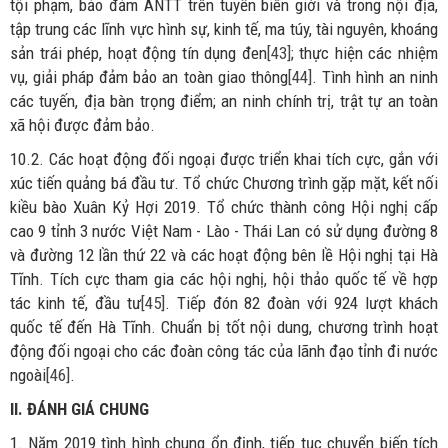
tội phạm, bảo đảm ANTT trên tuyến biên giới và trong nội địa,
tập trung các lĩnh vực hình sự, kinh tế, ma túy, tài nguyên, khoáng
sản trái phép, hoạt động tín dụng đen
[43]
; thực hiện các nhiệm
vụ, giải pháp đảm bảo an toàn giao thông
[44]
. Tình hình an ninh
các tuyến, địa bàn trọng điểm; an ninh chính trị, trật tự an toàn
xã hội được đảm bảo.
10.2. Các hoạt động đối ngoại được triển khai tích cực, gắn với
xúc tiến quảng bá đầu tư. Tổ chức Chương trình gặp mặt, kết nối
kiều bào Xuân Kỷ Hợi 2019. Tổ chức thành công Hội nghị cấp
cao 9 tỉnh 3 nước Việt Nam - Lào - Thái Lan có sử dụng đường 8
và đường 12 lần thứ 22 và các hoạt động bên lề Hội nghị tại Hà
Tĩnh. Tích cực tham gia các hội nghị, hội thảo quốc tế về hợp
tác kinh tế, đầu tư
[45]
. Tiếp đón 82 đoàn với 924 lượt khách
quốc tế đến Hà Tĩnh. Chuẩn bị tốt nội dung, chương trình hoạt
động đối ngoại cho các đoàn công tác của lãnh đạo tỉnh đi nước
ngoài
[46]
.
II. ĐÁNH GIÁ CHUNG
1. Năm 2019 tình hình chung ổn định, tiếp tục chuyển biến tích