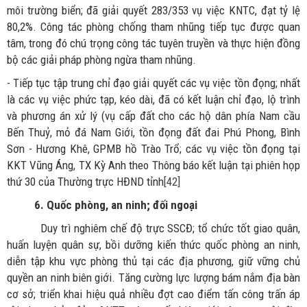
môi trường biển; đã giải quyết 283/353 vụ việc KNTC, đạt tỷ lệ
80,2%. Công tác phòng chống tham nhũng tiếp tục được quan
tâm, trong đó chú trọng công tác tuyên truyền và thực hiện đồng
bộ các giải pháp phòng ngừa tham nhũng.
- Tiếp tục tập trung chỉ đạo giải quyết các vụ việc tồn đọng; nhất
là các vụ việc phức tạp, kéo dài, đã có kết luận chỉ đạo, lộ trình
và phương án xử lý (vụ cấp đất cho các hộ dân phía Nam cầu
Bến Thuỷ, mỏ đá Nam Giới, tồn đọng đất đai Phú Phong, Bình
Sơn - Hương Khê, GPMB hồ Trào Trổ; các vụ việc tồn đọng tại
KKT Vũng Áng, TX Kỳ Anh theo Thông báo kết luận tại phiên họp
thứ 30 của Thường trực HĐND tỉnh
[42]
6. Quốc phòng, an ninh; đối ngoại
Duy trì nghiêm chế độ trực SSCĐ; tổ chức tốt giao quân,
huấn luyện quân sự, bồi dưỡng kiến thức quốc phòng an ninh,
diễn tập khu vực phòng thủ tại các địa phương, giữ vững chủ
quyền an ninh biên giới. Tăng cường lực lượng bám nắm địa bàn
cơ sở; triển khai hiệu quả nhiều đợt cao điểm tấn công trấn áp