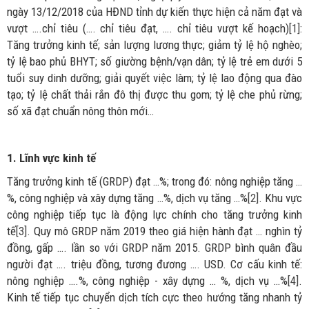
ngày 13/12/2018 của HĐND tỉnh dự kiến thực hiện cả năm đạt và
vượt ….chỉ tiêu (…. chỉ tiêu đạt, …. chỉ tiêu vượt kế hoạch)
[1]
:
Tăng trưởng kinh tế; sản lượng lương thực; giảm tỷ lệ hộ nghèo;
tỷ lệ bao phủ BHYT; số giường bệnh/vạn dân; tỷ lệ trẻ em dưới 5
tuổi suy dinh dưỡng; giải quyết việc làm; tỷ lệ lao động qua đào
tạo; tỷ lệ chất thải rắn đô thị được thu gom; tỷ lệ che phủ rừng;
số xã đạt chuẩn nông thôn mới…
1. Lĩnh vực kinh tế
Tăng trưởng kinh tế (GRDP) đạt …%; trong đó: nông nghiệp tăng …
%, công nghiệp và xây dựng tăng …%, dịch vụ tăng …%
[2]
. Khu vực
công nghiệp tiếp tục là động lực chính cho tăng trưởng kinh
tế
[3]
. Quy mô GRDP năm 2019 theo giá hiện hành đạt … nghìn tỷ
đồng, gấp …. lần so với GRDP năm 2015. GRDP bình quân đầu
người đạt …. triệu đồng, tương đương …. USD. Cơ cấu kinh tế:
nông nghiệp ….%, công nghiệp - xây dựng … %, dịch vụ …%
[4]
.
Kinh tế tiếp tục chuyển dịch tích cực theo hướng tăng nhanh tỷ