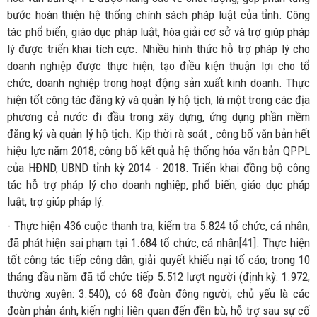
bước hoàn thiện hệ thống chính sách pháp luật của tỉnh. Công
tác phổ biến, giáo dục pháp luật, hòa giải cơ sở và trợ giúp pháp
lý được triển khai tích cực. Nhiều hình thức hỗ trợ pháp lý cho
doanh nghiệp được thực hiện, tạo điều kiện thuận lợi cho tổ
chức, doanh nghiệp trong hoạt động sản xuất kinh doanh. Thực
hiện tốt công tác đăng ký và quản lý hộ tịch, là một trong các địa
phương cả nước đi đầu trong xây dựng, ứng dụng phần mềm
đăng ký và quản lý hộ tịch. Kịp thời rà soát , công bố văn bản hết
hiệu lực năm 2018; công bố kết quả hệ thống hóa văn bản QPPL
của HĐND, UBND tỉnh kỳ 2014 - 2018. Triển khai đồng bộ công
tác hỗ trợ pháp lý cho doanh nghiệp, phổ biến, giáo dục pháp
luật, trợ giúp pháp lý.
- Thực hiện 436 cuộc thanh tra, kiểm tra 5.824 tổ chức, cá nhân;
đã phát hiện sai phạm tại 1.684 tổ chức, cá nhân
[41]
. Thực hiện
tốt công tác tiếp công dân, giải quyết khiếu nại tố cáo; trong 10
tháng đầu năm đã tổ chức tiếp 5.512 lượt người (định kỳ: 1.972;
thường xuyên: 3.540), có 68 đoàn đông người, chủ yếu là các
đoàn phản ánh, kiến nghị liên quan đến đền bù, hỗ trợ sau sự cố