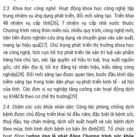
2.3. Khoa học công nghệ:
Hoạt động khoa học công nghệ tập
trung nhiệm vụ ứng dụng phát triển, đổi mới sáng tạo. Triển khai
48 nhiệm vụ cấp tỉnh
[26]
, 7 nhiệm vụ cấp nhà nước thuộc
Chương trình nông thôn miền núi; nhiều quy trình, công nghệ mới,
tiên tiến được nghiên cứu ứng dụng và chuyển giao vào sản xuất,
mang lại hiệu quả
[27]
. Chú trọng phát triển thị trường khoa học
và công nghệ, tích cực hỗ trợ phát triển tài sản trí tuệ sản phẩm
hàng hóa chủ lực, xác lập quyền sở hữu trí tuệ, truy xuất nguồn
gốc, chỉ dẫn địa lý, hỗ trợ đăng ký nhãn hiệu, kiểu dáng công
nghiệp
[28]
. Đổi mới sáng tạo được quan tâm, bước đầu khởi dậy
niềm sáng tạo trong toàn dân phục vụ phát triển kinh tế - xã hội
của tỉnh. Các đơn vị sự nghiệp tăng cường các hoạt động dịch
vụ KH&CN theo cơ chế thị trường
[29]
.
2.4. Chăm sóc sức khỏe nhân dân:
Công tác phòng, chống dịch
bệnh được chủ động triển khai từ đầu năm; đặc biệt là bệnh sởi,
thuỷ đậu, tay chân miệng, dịch sốt xuất huyết và các bệnh dịch
theo mùa; tình hình dịch bệnh cơ bản ổn định
[30]
. Tổ chức các
hoạt động h
ưởng ứng lễ phát động Chương trình sức khỏe