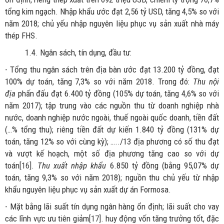
tổng kim ngạch. Nhập khẩu ước đạt 2,56 tỷ USD, tăng 4,5% so với
năm 2018; chủ yếu nhập nguyên liệu phục vụ sản xuất nhà máy
thép FHS.
1.4. Ngân sách, tín dụng, đầu tư:
- Tổng thu ngân sách trên địa bàn ước đạt 13.200 tỷ đồng, đạt
100% dự toán, tăng 7,3% so với năm 2018. Trong đó:
Thu nội
địa
phấn đấu đạt 6.400 tỷ đồng (105% dự toán, tăng 4,6% so với
năm 2017); tập trung vào các nguồn thu từ doanh nghiệp nhà
nước, doanh nghiệp nước ngoài, thuế ngoài quốc doanh, tiền đất
(…% tổng thu); riêng tiền đất dự kiến 1.840 tỷ đồng (131% dự
toán, tăng 12% so với cùng kỳ); …../13 địa phương có số thu đạt
và vượt kế hoạch, một số địa phương tăng cao so với dự
toán
[16]
.
Thu xuất nhập khẩu
6.850 tỷ đồng (bằng 95,07% dự
toán, tăng 9,3% so với năm 2018); nguồn thu chủ yếu từ nhập
khẩu nguyên liệu phục vụ sản xuất dự án Formosa.
- Mặt bằng lãi suất tín dụng ngân hàng ổn định; lãi suất cho vay
các lĩnh vực ưu tiên giảm
[17]
. huy động vốn tăng trưởng tốt, đặc