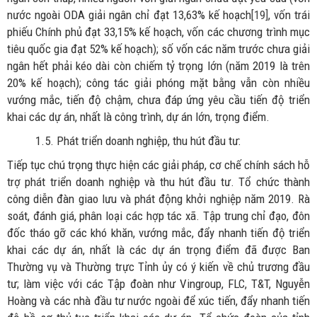
nước ngoài ODA giải ngân chỉ đạt 13,63% kế hoạch
[19]
, vốn trái
phiếu Chính phủ đạt 33,15% kế hoạch, vốn các chương trình mục
tiêu quốc gia đạt 52% kế hoạch); số vốn các năm trước chưa giải
ngân hết phải kéo dài còn chiếm tỷ trọng lớn (năm 2019 là trên
20% kế hoạch); công tác giải phóng mặt bằng vẫn còn nhiều
vướng mắc, tiến độ chậm, chưa đáp ứng yêu cầu tiến độ triển
khai các dự án, nhất là công trình, dự án lớn, trọng điểm.
1.5. Phát triển doanh nghiệp, thu hút đầu tư:
Tiếp tục chú trọng thực hiện các giải pháp, cơ chế chính sách hỗ
trợ phát triển doanh nghiệp và thu hút đầu tư. Tổ chức thành
công diễn đàn giao lưu và phát động khởi nghiệp năm 2019. Rà
soát, đánh giá, phân loại các hợp tác xã. Tập trung chỉ đạo, đôn
đốc tháo gỡ các khó khăn, vướng mắc, đẩy nhanh tiến độ triển
khai các dự án, nhất là các dự án trọng điểm đã được Ban
Thường vụ và Thường trực Tỉnh ủy có ý kiến về chủ trương đầu
tư; làm việc với các Tập đoàn như Vingroup, FLC, T&T, Nguyễn
Hoàng và các nhà đầu tư nước ngoài để xúc tiến, đẩy nhanh tiến