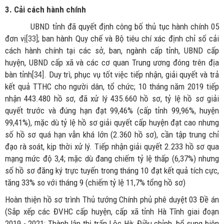
3. Cải cách hành chính
UBND tỉnh đã quyết định công bố thủ tục hành chính 05
đơn vị
[33]
; ban hành Quy chế và Bộ tiêu chí xác định chỉ số cải
cách hành chính tại các sở, ban, ngành cấp tỉnh, UBND cấp
huyện, UBND cấp xã và các cơ quan Trung ương đóng trên địa
bàn tỉnh
[34]
. Duy trì, phục vụ tốt việc tiếp nhận, giải quyết và trả
kết quả TTHC cho người dân, tổ chức; 10 tháng năm 2019 tiếp
nhận 443.480 hồ sơ, đã xử lý 435.660 hồ sơ, tỷ lệ hồ sơ giải
quyết trước và đúng hạn đạt 99,46% (cấp tỉnh 99,96%, huyện
99,41%), mặc dù tỷ lệ hồ sơ giải quyết cấp huyện đạt cao nhưng
số hồ sơ quá hạn vẫn khá lớn (2.360 hồ sơ), cần tập trung chỉ
đạo rà soát, kịp thời xử lý. Tiếp nhận giải quyết 2.233 hồ sơ qua
mạng mức độ 3,4; mặc dù đang chiếm tỷ lệ thấp (6,37%) nhưng
số hồ sơ đăng ký trực tuyến trong tháng 10 đạt kết quả tích cực,
tăng 33% so với tháng 9 (chiếm tỷ lệ 11,7% tổng hồ sơ)
Hoàn thiện hồ sơ trình Thủ tướng Chính phủ phê duyệt 03 Đề án
(Sắp xếp các ĐVHC cấp huyện, cấp xã tỉnh Hà Tĩnh giai đoạn
2019 - 2021; Thành lập thị trấn Lộc Hà; Điều chỉnh, bổ sung biên