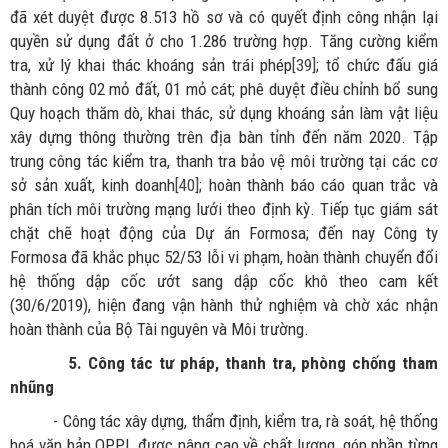
đã xét duyệt được 8.513 hồ sơ và có quyết định công nhận lại
quyền sử dụng đất ở cho 1.286 trường hợp. Tăng cường kiểm
tra, xử lý khai thác khoáng sản trái phép
[39]
; tổ chức đấu giá
thành công 02 mỏ đất, 01 mỏ cát; phê duyệt điều chỉnh bổ sung
Quy hoạch thăm dò, khai thác, sử dụng khoáng sản làm vật liệu
xây dựng thông thường trên địa bàn tỉnh đến năm 2020. Tập
trung công tác kiểm tra, thanh tra bảo vệ môi trường tại các cơ
sở sản xuất, kinh doanh
[40]
; hoàn thành báo cáo quan trắc và
phân tích môi trường mạng lưới theo định kỳ. Tiếp tục giám sát
chặt chẽ hoạt động của Dự án Formosa; đến nay Công ty
Formosa đã khắc phục 52/53 lỗi vi phạm, hoàn thành chuyển đổi
hệ thống dập cốc ướt sang dập cốc khô theo cam kết
(30/6/2019), hiện đang vận hành thử nghiệm và chờ xác nhận
hoàn thành của Bộ Tài nguyên và Môi trường.
5. Công tác tư pháp, thanh tra, phòng chống tham
nhũng
- Công tác xây dựng, thẩm định, kiểm tra, rà soát, hệ thống
hoá văn bản QPPL được nâng cao về chất lượng, góp phần từng