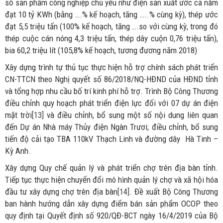
số sản phẩm công nghiệp chủ yếu như điện sản xuất ước cả năm
đạt 10 tỷ KWh (bằng ….% kế hoạch, tăng …..% cùng kỳ), thép ước
đạt 5,5 triệu tấn (100% kế hoạch, tăng ….so với cùng kỳ, trong đó
thép cuộc cán nóng 4,3 triệu tấn, thép dây cuộn 0,76 triệu tấn),
bia 60,2 triệu lít (105,8% kế hoạch, tương đương năm 2018)
Xây dựng trình tự thủ tục thực hiện hỗ trợ chính sách phát triển
CN-TTCN theo Nghị quyết số 86/2018/NQ-HĐND của HĐND tỉnh
và tổng hợp nhu cầu bố trí kinh phí hỗ trợ. Trình Bộ Công Thương
điều chỉnh quy hoạch phát triển điện lực đối với 07 dự án điện
mặt trời
[13]
và điều chỉnh, bổ sung một số nội dung liên quan
đến Dự án Nhà máy Thủy điện Ngàn Trươi; điều chỉnh, bổ sung
tiến độ cải tạo TBA 110kV Thạch Linh và đường dây Hà Tinh –
Kỳ Anh.
Xây dựng Quy chế quản lý và phát triển chợ trên địa bàn tỉnh.
Tiếp tục thực hiện chuyển đổi mô hình quản lý chợ và xã hội hóa
đầu tư xây dựng chợ trên địa bàn
[14]
. Đề xuất Bộ Công Thương
ban hành hướng dẫn xây dựng điểm bán sản phẩm OCOP theo
quy định tại Quyết định số 920/QĐ-BCT ngày 16/4/2019 của Bộ