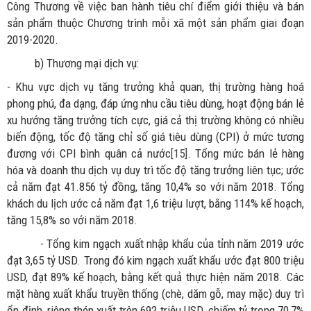
Công Thương về việc ban hành tiêu chí điểm giới thiệu và bán
sản phẩm thuộc Chương trình mỗi xã một sản phẩm giai đoạn
2019-2020.
b) Thương mại dịch vụ:
- Khu vực dịch vụ tăng trưởng khả quan, thị trường hàng hoá
phong phú, đa dạng, đáp ứng nhu cầu tiêu dùng, hoạt động bán lẻ
xu hướng tăng trưởng tích cực, giá cả thị trường không có nhiều
biến động, tốc độ tăng chỉ số giá tiêu dùng (CPI) ở mức tương
đương với CPI bình quân cả nước
[15]
. Tổng mức bán lẻ hàng
hóa và doanh thu dịch vụ duy trì tốc độ tăng trưởng liên tục; ước
cả năm đạt 41.856 tỷ đồng, tăng 10,4% so với năm 2018. Tổng
khách du lịch ước cả năm đạt 1,6 triệu lượt, bằng 114% kế hoạch,
tăng 15,8% so với năm 2018.
- Tổng kim ngạch xuất nhập khẩu của tỉnh năm 2019 ước
đạt 3,65 tỷ USD. Trong đó kim ngạch xuất khẩu ước đạt 800 triệu
USD, đạt 89% kế hoạch, bằng kết quả thực hiện năm 2018. Các
mặt hàng xuất khẩu truyền thống (chè, dăm gỗ, may mặc) duy trì
ổn định, riêng thép xuất trên 692 triệu USD, chiếm tỷ trọng 70,7%