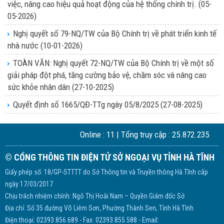
việc, nâng cao hiệu quả hoạt động của hệ thống chính trị.
(05-
05-2026)
Nghị quyết số 79-NQ/TW của Bộ Chính trị về phát triển kinh tế
nhà nước
(10-01-2026)
TOÀN VĂN: Nghị quyết 72-NQ/TW của Bộ Chính trị về một số
giải pháp đột phá, tăng cường bảo vệ, chăm sóc và nâng cao
sức khỏe nhân dân
(27-10-2025)
Quyết định số 1665/QĐ-TTg ngày 05/8/2025
(27-08-2025)
Online :
11
| Tổng truy cập :
25.872.235
© CỔNG THÔNG TIN ĐIỆN TỬ SỞ NGOẠI VỤ TỈNH HÀ TĨNH
Giấy phép số: 18/GP-STTTT do Sở Thông tin và Truyền thông Hà Tĩnh cấp
ngày 17/03/2017
Chịu trách nhiệm chính: Ngô Thị Hoài Nam – Quyền Giám đốc Sở
Địa chỉ: Số 35 đường Võ Liêm Sơn, Phường Thành Sen, Tỉnh Hà Tĩnh
Điện thoại: 02393.856.689 - Fax: 02393.855.588 - Email: