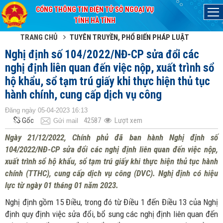
CỔNG THÔNG TIN ĐIỆN TỬ SỞ NGOẠI VỤ
Đã kết nối EMC
TỈNH HÀ TĨNH
TRANG CHỦ
TUYÊN TRUYỀN, PHỔ BIẾN PHÁP LUẬT
Nghị định số 104/2022/NĐ-CP sửa đổi các
nghị định liên quan đến việc nộp, xuất trình sổ
hộ khẩu, sổ tạm trú giấy khi thực hiện thủ tục
hành chính, cung cấp dịch vụ công
Đăng ngày 05-04-2023 16:13
Gốc
42587
Lượt xem
Gửi mail
Ngày 21/12/2022, Chính phủ đã ban hành Nghị định số
104/2022/NĐ-CP sửa đổi các nghị định liên quan đến việc nộp,
xuất trình sổ hộ khẩu, sổ tạm trú giấy khi thực hiện thủ tục hành
chính (TTHC), cung cấp dịch vụ công (DVC). Nghị định có hiệu
lực từ ngày 01 tháng 01 năm 2023.
Nghị định gồm 15 Điều, trong đó từ Điều 1 đến Điều 13 của Nghị
định quy định việc sửa đổi, bổ sung các nghị định liên quan đến