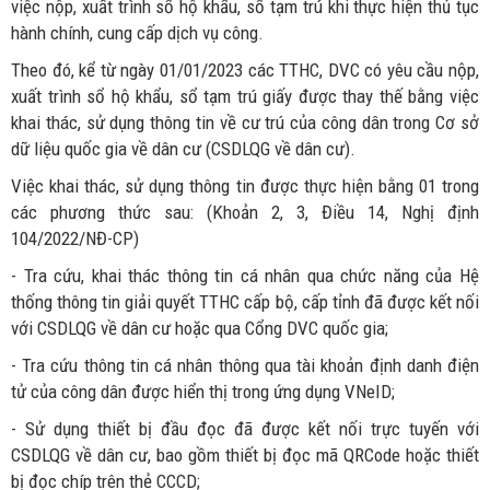
việc nộp, xuất trình sổ hộ khẩu, sổ tạm trú khi thực hiện thủ tục
hành chính, cung cấp dịch vụ công.
Theo đó, kể từ ngày 01/01/2023 các TTHC, DVC có yêu cầu nộp,
xuất trình sổ hộ khẩu, sổ tạm trú giấy được thay thế bằng việc
khai thác, sử dụng thông tin về cư trú của công dân trong Cơ sở
dữ liệu quốc gia về dân cư (CSDLQG về dân cư).
Việc khai thác, sử dụng thông tin được thực hiện bằng 01 trong
các phương thức sau: (Khoản 2, 3, Điều 14, Nghị định
104/2022/NĐ-CP)
- Tra cứu, khai thác thông tin cá nhân qua chức năng của Hệ
thống thông tin giải quyết TTHC cấp bộ, cấp tỉnh đã được kết nối
với CSDLQG về dân cư hoặc qua Cổng DVC quốc gia;
- Tra cứu thông tin cá nhân thông qua tài khoản định danh điện
tử của công dân được hiển thị trong ứng dụng VNeID;
- Sử dụng thiết bị đầu đọc đã được kết nối trực tuyến với
CSDLQG về dân cư, bao gồm thiết bị đọc mã QRCode hoặc thiết
bị đọc chíp trên thẻ CCCD;