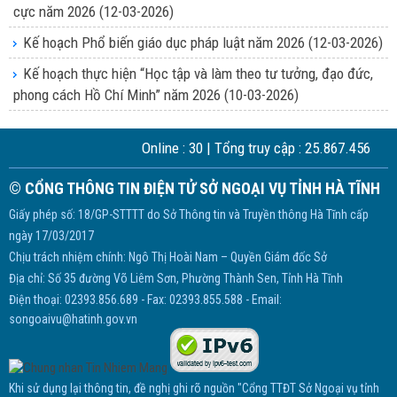
cực năm 2026
(12-03-2026)
Kế hoạch Phổ biến giáo dục pháp luật năm 2026
(12-03-2026)
Kế hoạch thực hiện “Học tập và làm theo tư tưởng, đạo đức,
phong cách Hồ Chí Minh” năm 2026
(10-03-2026)
Online :
30
| Tổng truy cập :
25.867.456
© CỔNG THÔNG TIN ĐIỆN TỬ SỞ NGOẠI VỤ TỈNH HÀ TĨNH
Giấy phép số: 18/GP-STTTT do Sở Thông tin và Truyền thông Hà Tĩnh cấp
ngày 17/03/2017
Chịu trách nhiệm chính: Ngô Thị Hoài Nam – Quyền Giám đốc Sở
Địa chỉ: Số 35 đường Võ Liêm Sơn, Phường Thành Sen, Tỉnh Hà Tĩnh
Điện thoại: 02393.856.689 - Fax: 02393.855.588 - Email:
songoaivu@hatinh.gov.vn
Khi sử dụng lại thông tin, đề nghị ghi rõ nguồn "Cổng TTĐT Sở Ngoại vụ tỉnh