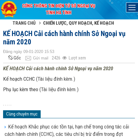
CỔNG THÔNG TIN ĐIỆN TỬ SỞ NGOẠI VỤ
Đã kết nối EMC
TỈNH HÀ TĨNH
TRANG CHỦ
CHIẾN LƯỢC, QUY HOẠCH, KẾ HOẠCH
KẾ HOẠCH Cải cách hành chính Sở Ngoại vụ
năm 2020
Đăng ngày 09-01-2020 15:53
Gốc
2426
Lượt xem
Gửi mail
KẾ HOẠCH Cải cách hành chính Sở Ngoại vụ năm 2020
Kế hoạch CCHC
(Tài liệu đính kèm.)
Phụ lục kèm theo
(Tài liệu đính kèm.)
. . . . .
Cùng chuyên mục
Kế hoạch Khắc phục các tồn tại, hạn chế trong công tác cải
cách hành chính (CCHC), các tiêu chí bị trừ điểm trong đợt