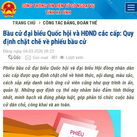
CỔNG THÔNG TIN ĐIỆN TỬ SỞ NGOẠI VỤ
Đã kết nối EMC
TỈNH HÀ TĨNH
TRANG CHỦ
CÔNG TÁC ĐẢNG, ĐOÀN THỂ
Bầu cử đại biểu Quốc hội và HĐND các cấp: Quy
định chặt chẽ về phiếu bầu cử
Đăng ngày 04-03-2026 08:23
Gốc
401
Lượt xem
Gửi mail
Phiếu bầu cử đại biểu Quốc hội và đại biểu Hội đồng nhân dân
các cấp được quy định chặt chẽ về hình thức, nội dung, màu sắc,
cách sắp xếp danh sách ứng cử viên cũng như quy trình in ấn,
quản lý. Những quy định cụ thể này nhằm bảo đảm tính thống
nhất, minh bạch và đúng pháp luật, góp phần tổ chức cuộc bầu
cử dân chủ, công khai và an toàn.