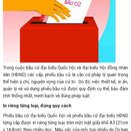
Trong cuộc bầu cử đại biểu Quốc hội và đại biểu Hội đồng nhân
dân (HĐND) các cấp, phiếu bầu cử là căn cứ pháp lý quan trọng
thể hiện ý chí, nguyện vọng của cử tri. Do đó, việc thiết kế, in ấn,
quản lý và sử dụng phiếu bầu cử được quy định cụ thể, bảo đảm
tính thống nhất, minh bạch và đúng pháp luật.
In riêng từng loại, đúng quy cách
Phiếu bầu cử đại biểu Quốc hội và phiếu bầu cử đại biểu HĐND
từng cấp được in riêng từng loại trên một mặt giấy khổ A5 (21cm
x 14,8cm), theo chiều dọc. Màu sắc của mỗi loại phiếu do Ủy ban