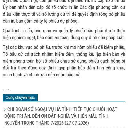
đại biểu Quốc hội; còn phiếu bầu đại biểu HĐND cấp nào thì do
Ủy ban nhân dân cấp đó tổ chức in ấn.Các địa phương căn cứ
điều kiện thực tế và số lượng cử tri để quyết định tổng số phiếu
cần in, bao gồm cả tỷ lệ phiếu dự phòng.
Quá trình in ấn, bàn giao và quản lý phiếu bầu phải được thực
hiện nghiêm ngặt, bảo đảm an toàn, đúng quy định của pháp luật.
Tại các khu vực bỏ phiếu, trước khi mở hòm phiếu để kiểm phiếu,
Tổ bầu cử có trách nhiệm kiểm đếm, thống kê, lập biên bản và
niêm phong toàn bộ số phiếu chưa sử dụng, phiếu gạch hỏng bị
đổi trả theo đúng quy định, góp phần bảo đảm tính công khai,
minh bạch và chính xác của cuộc bầu cử.
. . . . .
Cùng chuyên mục
CHI ĐOÀN SỞ NGOẠI VỤ HÀ TĨNH: TIẾP TỤC CHUỖI HOẠT
ĐỘNG TRI ÂN, ĐỀN ƠN ĐÁP NGHĨA VÀ HIẾN MÁU TÌNH
NGUYỆN TRONG THÁNG 7/2026
(27-07-2026)