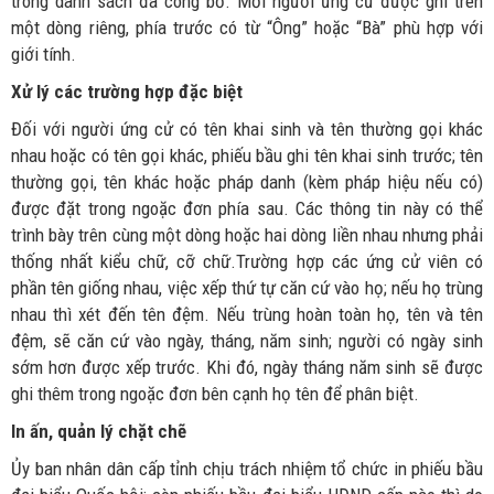
trong danh sách đã công bố. Mỗi người ứng cử được ghi trên
một dòng riêng, phía trước có từ “Ông” hoặc “Bà” phù hợp với
giới tính.
Xử lý các trường hợp đặc biệt
Đối với người ứng cử có tên khai sinh và tên thường gọi khác
nhau hoặc có tên gọi khác, phiếu bầu ghi tên khai sinh trước; tên
thường gọi, tên khác hoặc pháp danh (kèm pháp hiệu nếu có)
được đặt trong ngoặc đơn phía sau. Các thông tin này có thể
trình bày trên cùng một dòng hoặc hai dòng liền nhau nhưng phải
thống nhất kiểu chữ, cỡ chữ.Trường hợp các ứng cử viên có
phần tên giống nhau, việc xếp thứ tự căn cứ vào họ; nếu họ trùng
nhau thì xét đến tên đệm. Nếu trùng hoàn toàn họ, tên và tên
đệm, sẽ căn cứ vào ngày, tháng, năm sinh; người có ngày sinh
sớm hơn được xếp trước. Khi đó, ngày tháng năm sinh sẽ được
ghi thêm trong ngoặc đơn bên cạnh họ tên để phân biệt.
In ấn, quản lý chặt chẽ
Ủy ban nhân dân cấp tỉnh chịu trách nhiệm tổ chức in phiếu bầu