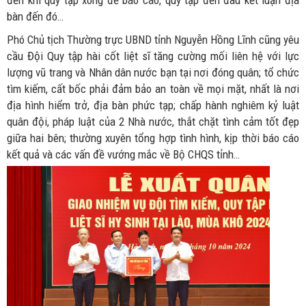
đến khi quy tập xong để báo cáo, quy tập đến đâu kết luận địa
bàn đến đó…
Phó Chủ tịch Thường trực UBND tỉnh Nguyễn Hồng Lĩnh cũng yêu
cầu Đội Quy tập hài cốt liệt sĩ tăng cường mối liên hệ với lực
lượng vũ trang và Nhân dân nước bạn tại nơi đóng quân; tổ chức
tìm kiếm, cất bốc phải đảm bảo an toàn về mọi mặt, nhất là nơi
địa hình hiểm trở, địa bàn phức tạp; chấp hành nghiêm kỷ luật
quân đội, pháp luật của 2 Nhà nước, thắt chặt tình cảm tốt đẹp
giữa hai bên; thường xuyên tổng hợp tình hình, kịp thời báo cáo
kết quả và các vấn đề vướng mắc về Bộ CHQS tỉnh…