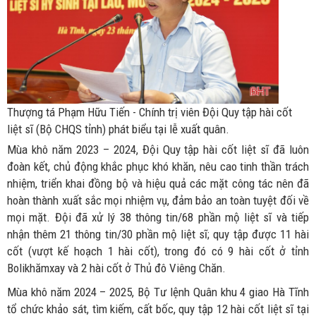
Thượng tá Phạm Hữu Tiến - Chính trị viên Đội Quy tập hài cốt
liệt sĩ (Bộ CHQS tỉnh) phát biểu tại lễ xuất quân.
Mùa khô năm 2023 – 2024, Đội Quy tập hài cốt liệt sĩ đã luôn
đoàn kết, chủ động khắc phục khó khăn, nêu cao tinh thần trách
nhiệm, triển khai đồng bộ và hiệu quả các mặt công tác nên đã
hoàn thành xuất sắc mọi nhiệm vụ, đảm bảo an toàn tuyệt đối về
mọi mặt. Đội đã xử lý 38 thông tin/68 phần mộ liệt sĩ và tiếp
nhận thêm 21 thông tin/30 phần mộ liệt sĩ; quy tập được 11 hài
cốt (vượt kế hoạch 1 hài cốt), trong đó có 9 hài cốt ở tỉnh
Bolikhămxay và 2 hài cốt ở Thủ đô Viêng Chăn.
Mùa khô năm 2024 – 2025, Bộ Tư lệnh Quân khu 4 giao Hà Tĩnh
tổ chức khảo sát, tìm kiếm, cất bốc, quy tập 12 hài cốt liệt sĩ tại