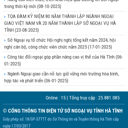
trong thời kỳ mới
(08-10-2025)
TỌA ĐÀM KỶ NIỆM 80 NĂM THÀNH LẬP NGÀNH NGOẠI
GIAO VIỆT NAM VÀ 20 NĂM THÀNH LẬP SỞ NGOẠI VỤ HÀ
TĨNH
(23-08-2025)
Sở Ngoại vụ tổ chức Hội nghị nghị tổng kết năm 2024, hội
nghị cán bộ, công chức viên chức năm 2025
(17-01-2025)
Công tác đối ngoại góp phần nâng cao vị thế của Hà Tĩnh
(06-
01-2025)
Ngành Ngoại giao cần nỗ lực giữ vững môi trường hòa bình,
hợp tác và phát triển
(06-01-2025)
Online :
15
| Tổng truy cập :
25.881.085
© CỔNG THÔNG TIN ĐIỆN TỬ SỞ NGOẠI VỤ TỈNH HÀ TĨNH
Giấy phép số: 18/GP-STTTT do Sở Thông tin và Truyền thông Hà Tĩnh cấp
ngày 17/03/2017