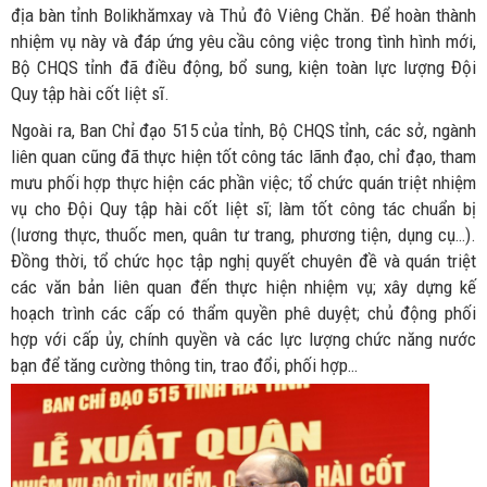
địa bàn tỉnh Bolikhămxay và Thủ đô Viêng Chăn. Để hoàn thành
nhiệm vụ này và đáp ứng yêu cầu công việc trong tình hình mới,
Bộ CHQS tỉnh đã điều động, bổ sung, kiện toàn lực lượng Đội
Quy tập hài cốt liệt sĩ.
Ngoài ra, Ban Chỉ đạo 515 của tỉnh, Bộ CHQS tỉnh, các sở, ngành
liên quan cũng đã thực hiện tốt công tác lãnh đạo, chỉ đạo, tham
mưu phối hợp thực hiện các phần việc; tổ chức quán triệt nhiệm
vụ cho Đội Quy tập hài cốt liệt sĩ; làm tốt công tác chuẩn bị
(lương thực, thuốc men, quân tư trang, phương tiện, dụng cụ…).
Đồng thời, tổ chức học tập nghị quyết chuyên đề và quán triệt
các văn bản liên quan đến thực hiện nhiệm vụ; xây dựng kế
hoạch trình các cấp có thẩm quyền phê duyệt; chủ động phối
hợp với cấp ủy, chính quyền và các lực lượng chức năng nước
bạn để tăng cường thông tin, trao đổi, phối hợp…