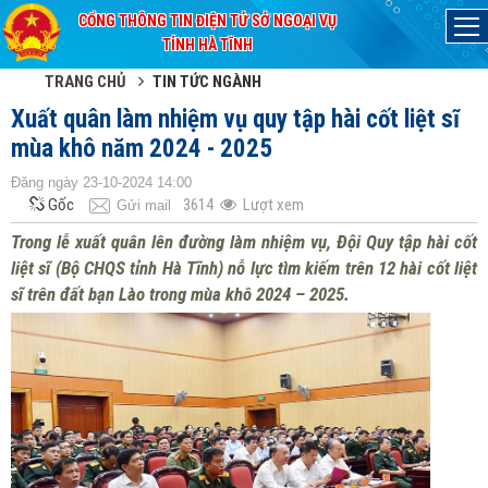
CỔNG THÔNG TIN ĐIỆN TỬ SỞ NGOẠI VỤ
Đã kết nối EMC
TỈNH HÀ TĨNH
TRANG CHỦ
TIN TỨC NGÀNH
Xuất quân làm nhiệm vụ quy tập hài cốt liệt sĩ
mùa khô năm 2024 - 2025
Đăng ngày 23-10-2024 14:00
Gốc
3614
Lượt xem
Gửi mail
Trong lễ xuất quân lên đường làm nhiệm vụ, Đội Quy tập hài cốt
liệt sĩ (Bộ CHQS tỉnh Hà Tĩnh) nỗ lực tìm kiếm trên 12 hài cốt liệt
sĩ trên đất bạn Lào trong mùa khô 2024 – 2025.