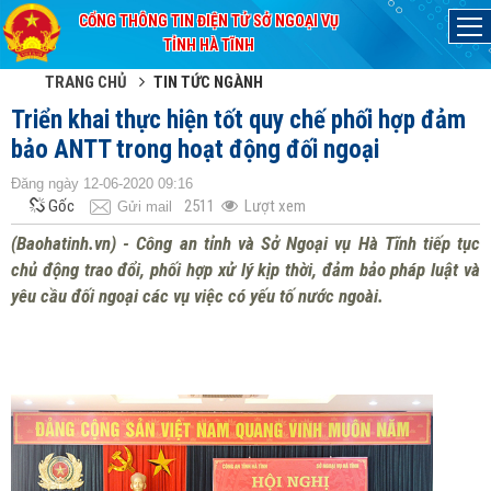
CỔNG THÔNG TIN ĐIỆN TỬ SỞ NGOẠI VỤ
Đã kết nối EMC
TỈNH HÀ TĨNH
TRANG CHỦ
TIN TỨC NGÀNH
Triển khai thực hiện tốt quy chế phối hợp đảm
bảo ANTT trong hoạt động đối ngoại
Đăng ngày 12-06-2020 09:16
Gốc
2511
Lượt xem
Gửi mail
(Baohatinh.vn) - Công an tỉnh và Sở Ngoại vụ Hà Tĩnh tiếp tục
chủ động trao đổi, phối hợp xử lý kịp thời, đảm bảo pháp luật và
yêu cầu đối ngoại các vụ việc có yếu tố nước ngoài.