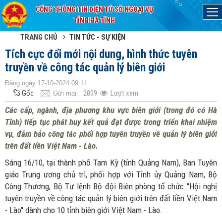
CỔNG THÔNG TIN ĐIỆN TỬ SỞ NGOẠI VỤ
Đã kết nối EMC
TỈNH HÀ TĨNH
TRANG CHỦ
TIN TỨC - SỰ KIỆN
Tích cực đổi mới nội dung, hình thức tuyên
truyền về công tác quản lý biên giới
Đăng ngày 17-10-2024 09:11
Gốc
2809
Lượt xem
Gửi mail
Các cấp, ngành, địa phương khu vực biên giới (trong đó có Hà
Tĩnh) tiếp tục phát huy kết quả đạt được trong triển khai nhiệm
vụ, đảm bảo công tác phối hợp tuyên truyền về quản lý biên giới
trên đất liền Việt Nam - Lào.
Sáng 16/10, tại thành phố Tam Kỳ (tỉnh Quảng Nam), Ban Tuyên
giáo Trung ương chủ trì, phối hợp với Tỉnh ủy Quảng Nam, Bộ
Công Thương, Bộ Tư lệnh Bộ đội Biên phòng tổ chức "Hội nghị
tuyên truyền về công tác quản lý biên giới trên đất liền Việt Nam
- Lào" dành cho 10 tỉnh biên giới Việt Nam - Lào.