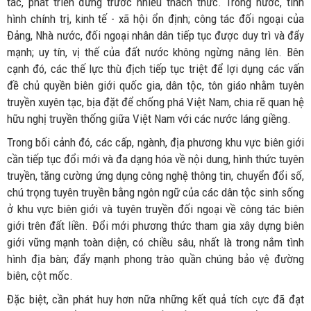
tác, phát triển đứng trước nhiều thách thức. Trong nước, tình
hình chính trị, kinh tế - xã hội ổn định; công tác đối ngoại của
Đảng, Nhà nước, đối ngoại nhân dân tiếp tục được duy trì và đẩy
mạnh; uy tín, vị thế của đất nước không ngừng nâng lên. Bên
cạnh đó, các thế lực thù địch tiếp tục triệt để lợi dụng các vấn
đề chủ quyền biên giới quốc gia, dân tộc, tôn giáo nhằm tuyên
truyền xuyên tạc, bịa đặt để chống phá Việt Nam, chia rẽ quan hệ
hữu nghị truyền thống giữa Việt Nam với các nước láng giềng.
Trong bối cảnh đó, các cấp, ngành, địa phương khu vực biên giới
cần tiếp tục đổi mới và đa dạng hóa về nội dung, hình thức tuyên
truyền, tăng cường ứng dụng công nghệ thông tin, chuyển đổi số,
chú trọng tuyên truyền bằng ngôn ngữ của các dân tộc sinh sống
ở khu vực biên giới và tuyên truyền đối ngoại về công tác biên
giới trên đất liền. Đổi mới phương thức tham gia xây dựng biên
giới vững mạnh toàn diện, có chiều sâu, nhất là trong nắm tình
hình địa bàn; đẩy mạnh phong trào quần chúng bảo vệ đường
biên, cột mốc.
Đặc biệt, cần phát huy hơn nữa những kết quả tích cực đã đạt