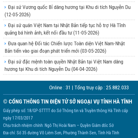
Đại sứ Vương quốc Bỉ dâng hương tại Khu di tích Nguyễn Du
(12-05-2026)
Đại sứ quán Việt Nam tại Nhật Bản tiếp tục hỗ trợ Hà Tĩnh
quảng bá hình ảnh, kết nối đầu tư
(11-05-2026)
Đưa quan hệ Đối tác Chiến lược Toàn diện Việt Nam-Nhật
Bản tiến vào giai đoạn phát triển mới
(03-05-2026)
Đại sứ đặc mệnh toàn quyền Nhật Bản tại Việt Nam dâng
hương tại Khu di tích Nguyễn Du
(04-04-2026)
Online :
31
| Tổng truy cập :
25.882.033
© CỔNG THÔNG TIN ĐIỆN TỬ SỞ NGOẠI VỤ TỈNH HÀ TĨNH
Giấy phép số: 18/GP-STTTT do Sở Thông tin và Truyền thông Hà Tĩnh cấp
ngày 17/03/2017
Chịu trách nhiệm chính: Ngô Thị Hoài Nam – Quyền Giám đốc Sở
Địa chỉ: Số 35 đường Võ Liêm Sơn, Phường Thành Sen, Tỉnh Hà Tĩnh