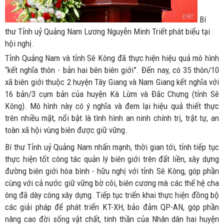
Bí
thư Tỉnh uỷ Quảng Nam Lương Nguyễn Minh Triết phát biểu tại
hội nghị.
Tỉnh Quảng Nam và tỉnh Sê Kông đã thực hiện hiệu quả mô hình
“kết nghĩa thôn - bản hai bên biên giới”. Đến nay, có 35 thôn/10
xã biên giới thuộc 2 huyện Tây Giang và Nam Giang kết nghĩa với
16 bản/3 cụm bản của huyện Kà Lừm và Đắc Chưng (tỉnh Sê
Kông). Mô hình này có ý nghĩa và đem lại hiệu quả thiết thực
trên nhiều mặt, nổi bật là tình hình an ninh chính trị, trật tự, an
toàn xã hội vùng biên được giữ vững.
Bí thư Tỉnh uỷ Quảng Nam nhấn mạnh, thời gian tới, tỉnh tiếp tục
thực hiện tốt công tác quản lý biên giới trên đất liền, xây dựng
đường biên giới hòa bình - hữu nghị với tỉnh Sê Kông, góp phần
cùng với cả nước giữ vững bờ cõi, biên cương mà các thế hệ cha
ông đã dày công xây dựng. Tiếp tục triển khai thực hiện đồng bộ
các giải pháp để phát triển KT-XH, bảo đảm QP-AN, góp phần
nâng cao đời sống vật chất, tinh thần của Nhân dân hai huyện