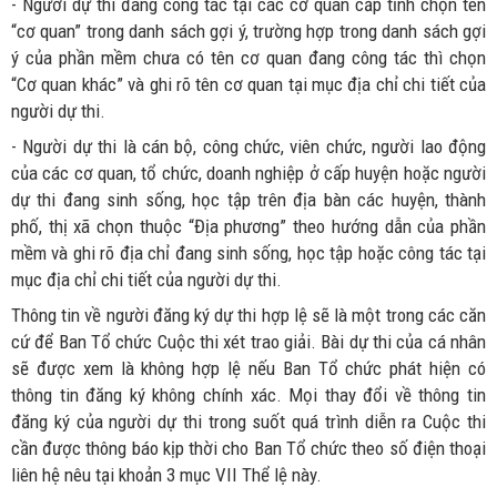
- Người dự thi đang công tác tại các cơ quan cấp tỉnh chọn tên
“cơ quan” trong danh sách gợi ý, trường hợp trong danh sách gợi
ý của phần mềm chưa có tên cơ quan đang công tác thì chọn
“Cơ quan khác” và ghi rõ tên cơ quan tại mục địa chỉ chi tiết của
người dự thi.
- Người dự thi là cán bộ, công chức, viên chức, người lao động
của các cơ quan, tổ chức, doanh nghiệp ở cấp huyện hoặc người
dự thi đang sinh sống, học tập trên địa bàn các huyện, thành
phố, thị xã chọn thuộc “Địa phương” theo hướng dẫn của phần
mềm và ghi rõ địa chỉ đang sinh sống, học tập hoặc công tác tại
mục địa chỉ chi tiết của người dự thi.
Thông tin về người đăng ký dự thi hợp lệ sẽ là một trong các căn
cứ để Ban Tổ chức Cuộc thi xét trao giải. Bài dự thi của cá nhân
sẽ được xem là không hợp lệ nếu Ban Tổ chức phát hiện có
thông tin đăng ký không chính xác. Mọi thay đổi về thông tin
đăng ký của người dự thi trong suốt quá trình diễn ra Cuộc thi
cần được thông báo kịp thời cho Ban Tổ chức theo số điện thoại
liên hệ nêu tại khoản 3 mục VII Thể lệ này.