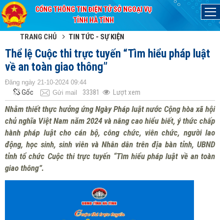
CỔNG THÔNG TIN ĐIỆN TỬ SỞ NGOẠI VỤ
Đã kết nối EMC
TỈNH HÀ TĨNH
TRANG CHỦ
TIN TỨC - SỰ KIỆN
Thể lệ Cuộc thi trực tuyến “Tìm hiểu pháp luật
về an toàn giao thông”
Đăng ngày 21-10-2024 09:44
Gốc
33381
Lượt xem
Gửi mail
Nhằm thiết thực hưởng ứng Ngày Pháp luật nước Cộng hòa xã hội
chủ nghĩa Việt Nam năm 2024 và nâng cao hiểu biết, ý thức chấp
hành pháp luật cho cán bộ, công chức, viên chức, người lao
động, học sinh, sinh viên và Nhân dân trên địa bàn tỉnh, UBND
tỉnh tổ chức Cuộc thi trực tuyến “Tìm hiểu pháp luật về an toàn
giao thông”.