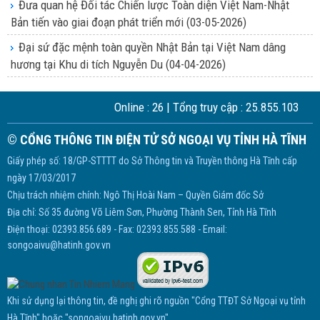
Đưa quan hệ Đối tác Chiến lược Toàn diện Việt Nam-Nhật
Bản tiến vào giai đoạn phát triển mới
(03-05-2026)
Đại sứ đặc mệnh toàn quyền Nhật Bản tại Việt Nam dâng
hương tại Khu di tích Nguyễn Du
(04-04-2026)
Online :
26
| Tổng truy cập :
25.855.103
© CỔNG THÔNG TIN ĐIỆN TỬ SỞ NGOẠI VỤ TỈNH HÀ TĨNH
Giấy phép số: 18/GP-STTTT do Sở Thông tin và Truyền thông Hà Tĩnh cấp
ngày 17/03/2017
Chịu trách nhiệm chính: Ngô Thị Hoài Nam – Quyền Giám đốc Sở
Địa chỉ: Số 35 đường Võ Liêm Sơn, Phường Thành Sen, Tỉnh Hà Tĩnh
Điện thoại: 02393.856.689 - Fax: 02393.855.588 - Email:
songoaivu@hatinh.gov.vn
Khi sử dụng lại thông tin, đề nghị ghi rõ nguồn "Cổng TTĐT Sở Ngoại vụ tỉnh
Hà Tĩnh" hoặc "songoaivu.hatinh.gov.vn"