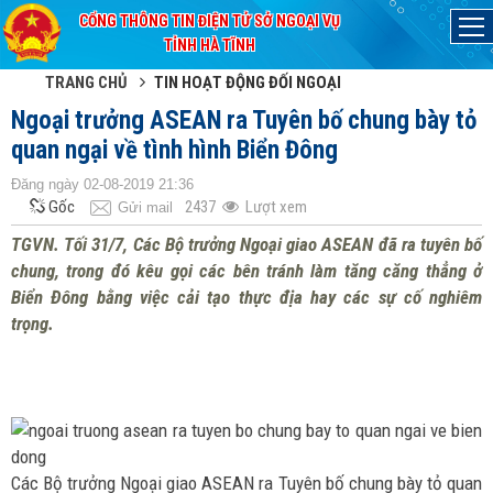
CỔNG THÔNG TIN ĐIỆN TỬ SỞ NGOẠI VỤ
Đã kết nối EMC
TỈNH HÀ TĨNH
TRANG CHỦ
TIN HOẠT ĐỘNG ĐỐI NGOẠI
Ngoại trưởng ASEAN ra Tuyên bố chung bày tỏ
quan ngại về tình hình Biển Đông
Đăng ngày 02-08-2019 21:36
Gốc
2437
Lượt xem
Gửi mail
TGVN. Tối 31/7, Các Bộ trưởng Ngoại giao ASEAN đã ra tuyên bố
chung, trong đó kêu gọi các bên tránh làm tăng căng thẳng ở
Biển Đông bằng việc cải tạo thực địa hay các sự cố nghiêm
trọng.
Các Bộ trưởng Ngoại giao ASEAN ra Tuyên bố chung bày tỏ quan