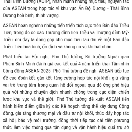
Thái Bình Dương (AOIP), nhấn mạnh những mục tiêu, nguyên tắc
của ASEAN trong hợp tác vì khu vực Ấn Độ Dương - Thái Bình
Dương hoà bình, thịnh vượng.
ASEAN hoan nghênh những tiến triển tích cực trên Bán đảo Triều
Tiên, trong đó có các Thượng đỉnh liên Triều và Thượng đỉnh Mỹ-
Triều, coi đây là đóng góp cho mục tiêu lâu dài về một Bán đảo
Triều Tiên hoà bình, ổn định và không có vũ khí hạt nhân.
Phát biểu tại Hội nghị, Phó Thủ tướng, Bộ trưởng Ngoại giao
Phạm Bình Minh đánh giá cao kết quả 4 năm triển khai Tầm nhìn
Cộng đồng ASEAN 2025. Phó Thủ tướng đề nghị ASEAN tiếp tục
đề cao đoàn kết, gắn kết, tăng cường hợp tác nội khối, giữ vững
vai trò trung tâm trong quan hệ đối ngoại, qua đó ứng phó hiệu
quả với những chuyển dịch nhanh chóng trong cục diện chiến
lược khu vực và thế giới. Phó Thủ tướng đề xuất ASEAN tiến
hành kiểm điểm giữa kỳ các Kế hoạch tổng thể xây dựng Cộng
đồng, gia tăng thương mại và đầu tư nội khối, thúc đẩy hợp tác
xã hội, bảo vệ môi trường, đồng thời tiếp tục cải tiến phương
thức làm việc thông qua tận dụng và vận hành hiệu quả trụ sở