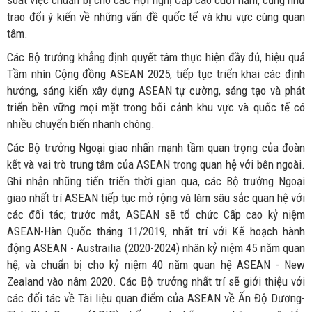
soát việc chuẩn bị cho các Hội nghị Cấp cao cuối năm, cũng như
trao đổi ý kiến về những vấn đề quốc tế và khu vực cùng quan
tâm.
Các Bộ trưởng khẳng định quyết tâm thực hiện đầy đủ, hiệu quả
Tầm nhìn Cộng đồng ASEAN 2025, tiếp tục triển khai các định
hướng, sáng kiến xây dựng ASEAN tự cường, sáng tạo và phát
triển bền vững mọi mặt trong bối cảnh khu vực và quốc tế có
nhiều chuyển biến nhanh chóng.
Các Bộ trưởng Ngoại giao nhấn mạnh tầm quan trọng của đoàn
kết và vai trò trung tâm của ASEAN trong quan hệ với bên ngoài.
Ghi nhận những tiến triển thời gian qua, các Bộ trưởng Ngoại
giao nhất trí ASEAN tiếp tục mở rộng và làm sâu sắc quan hệ với
các đối tác; trước mắt, ASEAN sẽ tổ chức Cấp cao kỷ niệm
ASEAN-Hàn Quốc tháng 11/2019, nhất trí với Kế hoạch hành
động ASEAN - Austrailia (2020-2024) nhân kỷ niệm 45 năm quan
hệ, và chuẩn bị cho kỷ niệm 40 năm quan hệ ASEAN - New
Zealand vào nâm 2020. Các Bộ trưởng nhất trí sẽ giới thiệu với
các đối tác về Tài liệu quan điểm của ASEAN về Ấn Độ Dương-