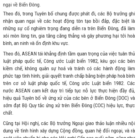
ngại về Biển Đông.
Theo đó, trong Tuyên bố chung được phát đi, các Bộ trưởng ghi
nhận quan ngại về các hoạt động tôn tạo bồi đắp, đặc biệt là
những sự cố nghiêm trọng đang diễn ra trên Biển Đông, đã làm
xói mòn lòng tin, gia tăng căng thẳng và gây phương hại tới hoà
bình, an ninh và ổn định khu vực.
Theo đó, ASEAN tái khẳng định tầm quan trọng của việc tuân thủ
luật pháp quốc tế, Công ước Luật biển 1982, kêu gọi các bên
kiềm chế, không quân sự hoá và tránh có các hành động làm
phức tạp tình hình; giải quyết tranh chấp bằng biện pháp hoà bình
trên cơ sở luật pháp quốc tế, Công ước Luật biển 1982. Các
nước ASEAN cam kết duy trì tiếp tục nỗ lực thực hiện đầy đủ,
hiệu quả Tuyên bố về ứng xử của các bên ở Biển Đông (DOC) và
sớm đạt Bộ Quy tắc ứng xử trên Biển Đông (COC) hiệu lực, thực
chất.
Cũng tại Hội nghị, các Bộ trưởng Ngoại giao thảo luận nhiều nội
dung về tình hình xây dựng Cộng đồng, quan hệ đối ngoại, và rà