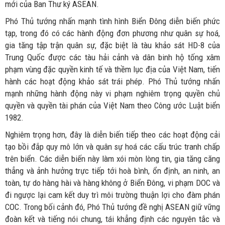
mới của Ban Thư ký ASEAN.
Phó Thủ tướng nhấn mạnh tình hình Biển Đông diễn biến phức
tạp, trong đó có các hành động đơn phương như quân sự hoá,
gia tăng tập trận quân sự, đặc biệt là tàu khảo sát HD-8 của
Trung Quốc được các tàu hải cảnh và dân binh hộ tống xâm
phạm vùng đặc quyền kinh tế và thềm lục địa của Việt Nam, tiến
hành các hoạt động khảo sát trái phép. Phó Thủ tướng nhấn
mạnh những hành động này vi phạm nghiêm trọng quyền chủ
quyền và quyền tài phán của Việt Nam theo Công ước Luật biển
1982.
Nghiêm trọng hơn, đây là diễn biến tiếp theo các hoạt động cải
tạo bồi đắp quy mô lớn và quân sự hoá các cấu trúc tranh chấp
trên biển. Các diễn biến này làm xói mòn lòng tin, gia tăng căng
thẳng và ảnh hưởng trực tiếp tới hoà bình, ổn định, an ninh, an
toàn, tự do hàng hài và hàng không ở Biển Đông, vi phạm DOC và
đi ngược lại cam kết duy trì môi trường thuận lợi cho đàm phán
COC. Trong bối cảnh đó, Phó Thủ tướng đề nghị ASEAN giữ vững
đoàn kết và tiếng nói chung, tái khẳng định các nguyên tắc và