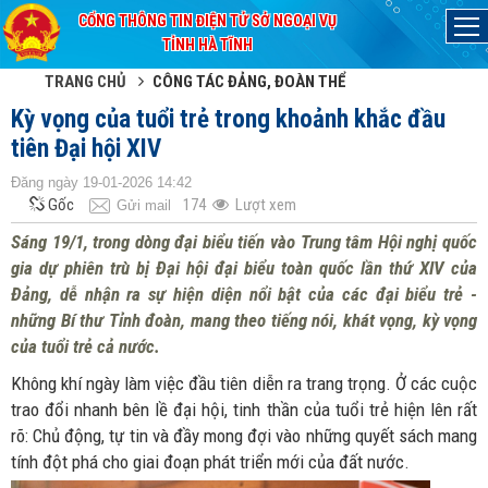
CỔNG THÔNG TIN ĐIỆN TỬ SỞ NGOẠI VỤ
Đã kết nối EMC
TỈNH HÀ TĨNH
TRANG CHỦ
CÔNG TÁC ĐẢNG, ĐOÀN THỂ
Kỳ vọng của tuổi trẻ trong khoảnh khắc đầu
tiên Đại hội XIV
Đăng ngày 19-01-2026 14:42
Gốc
174
Lượt xem
Gửi mail
Sáng 19/1, trong dòng đại biểu tiến vào Trung tâm Hội nghị quốc
gia dự phiên trù bị Đại hội đại biểu toàn quốc lần thứ XIV của
Đảng, dễ nhận ra sự hiện diện nổi bật của các đại biểu trẻ -
những Bí thư Tỉnh đoàn, mang theo tiếng nói, khát vọng, kỳ vọng
của tuổi trẻ cả nước.
Không khí ngày làm việc đầu tiên diễn ra trang trọng. Ở các cuộc
trao đổi nhanh bên lề đại hội, tinh thần của tuổi trẻ hiện lên rất
rõ: Chủ động, tự tin và đầy mong đợi vào những quyết sách mang
tính đột phá cho giai đoạn phát triển mới của đất nước.