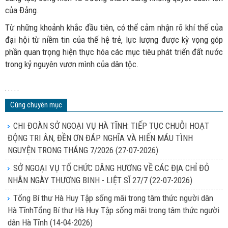
của Đảng.
Từ những khoảnh khắc đầu tiên, có thể cảm nhận rõ khí thế của
đại hội từ niềm tin của thế hệ trẻ, lực lượng được kỳ vọng góp
phần quan trọng hiện thực hóa các mục tiêu phát triển đất nước
trong kỷ nguyên vươn mình của dân tộc.
. . . . .
Cùng chuyên mục
CHI ĐOÀN SỞ NGOẠI VỤ HÀ TĨNH: TIẾP TỤC CHUỖI HOẠT
ĐỘNG TRI ÂN, ĐỀN ƠN ĐÁP NGHĨA VÀ HIẾN MÁU TÌNH
NGUYỆN TRONG THÁNG 7/2026
(27-07-2026)
SỞ NGOẠI VỤ TỔ CHỨC DÂNG HƯƠNG VỀ CÁC ĐỊA CHỈ ĐỎ
NHÂN NGÀY THƯƠNG BINH - LIỆT SĨ 27/7
(22-07-2026)
Tổng Bí thư Hà Huy Tập sống mãi trong tâm thức người dân
Hà TĩnhTổng Bí thư Hà Huy Tập sống mãi trong tâm thức người
dân Hà Tĩnh
(14-04-2026)