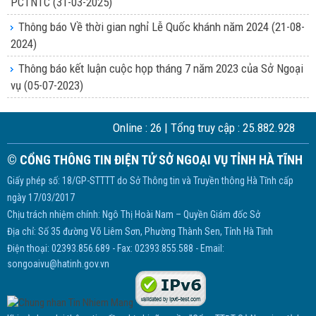
PCTNTC
(31-03-2025)
Thông báo Về thời gian nghỉ Lễ Quốc khánh năm 2024
(21-08-
2024)
Thông báo kết luận cuộc họp tháng 7 năm 2023 của Sở Ngoại
vụ
(05-07-2023)
Online :
26
| Tổng truy cập :
25.882.928
© CỔNG THÔNG TIN ĐIỆN TỬ SỞ NGOẠI VỤ TỈNH HÀ TĨNH
Giấy phép số: 18/GP-STTTT do Sở Thông tin và Truyền thông Hà Tĩnh cấp
ngày 17/03/2017
Chịu trách nhiệm chính: Ngô Thị Hoài Nam – Quyền Giám đốc Sở
Địa chỉ: Số 35 đường Võ Liêm Sơn, Phường Thành Sen, Tỉnh Hà Tĩnh
Điện thoại: 02393.856.689 - Fax: 02393.855.588 - Email:
songoaivu@hatinh.gov.vn