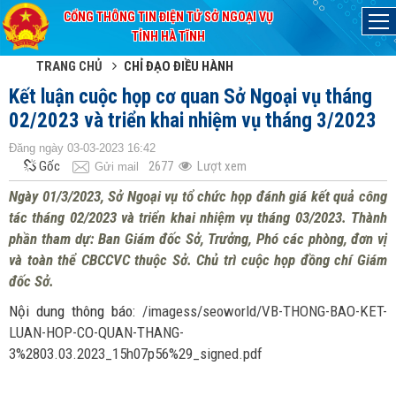
CỔNG THÔNG TIN ĐIỆN TỬ SỞ NGOẠI VỤ
Đã kết nối EMC
TỈNH HÀ TĨNH
TRANG CHỦ
CHỈ ĐẠO ĐIỀU HÀNH
Kết luận cuộc họp cơ quan Sở Ngoại vụ tháng
02/2023 và triển khai nhiệm vụ tháng 3/2023
Đăng ngày 03-03-2023 16:42
Gốc
2677
Lượt xem
Gửi mail
Ngày 01/3/2023, Sở Ngoại vụ tổ chức họp đánh giá kết quả công
tác tháng 02/2023 và triển khai nhiệm vụ tháng 03/2023. Thành
phần tham dự: Ban Giám đốc Sở, Trưởng, Phó các phòng, đơn vị
và toàn thể CBCCVC thuộc Sở. Chủ trì cuộc họp đồng chí Giám
đốc Sở.
Nội dung thông báo:
/imagess/seoworld/VB-THONG-BAO-KET-
LUAN-HOP-CO-QUAN-THANG-
3%2803.03.2023_15h07p56%29_signed.pdf
. . . . .