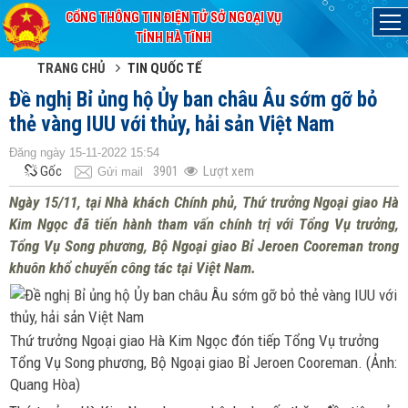
CỔNG THÔNG TIN ĐIỆN TỬ SỞ NGOẠI VỤ
Đã kết nối EMC
TỈNH HÀ TĨNH
TRANG CHỦ
TIN QUỐC TẾ
Đề nghị Bỉ ủng hộ Ủy ban châu Âu sớm gỡ bỏ
thẻ vàng IUU với thủy, hải sản Việt Nam
Đăng ngày 15-11-2022 15:54
Gốc
3901
Lượt xem
Gửi mail
Ngày 15/11, tại Nhà khách Chính phủ, Thứ trưởng Ngoại giao Hà
Kim Ngọc đã tiến hành tham vấn chính trị với Tổng Vụ trưởng,
Tổng Vụ Song phương, Bộ Ngoại giao Bỉ Jeroen Cooreman trong
khuôn khổ chuyến công tác tại Việt Nam.
Thứ trưởng Ngoại giao Hà Kim Ngọc đón tiếp Tổng Vụ trưởng
Tổng Vụ Song phương, Bộ Ngoại giao Bỉ Jeroen Cooreman. (Ảnh:
Quang Hòa)