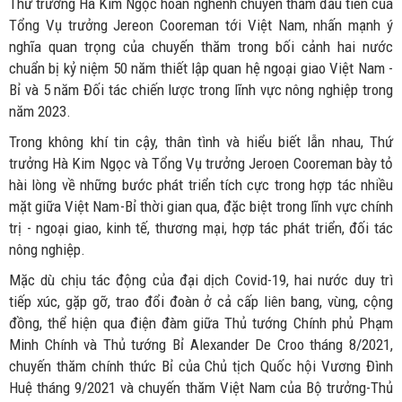
Thứ trưởng Hà Kim Ngọc hoan nghênh chuyến thăm đầu tiên của
Tổng Vụ trưởng Jereon Cooreman tới Việt Nam, nhấn mạnh ý
nghĩa quan trọng của chuyến thăm trong bối cảnh hai nước
chuẩn bị kỷ niệm 50 năm thiết lập quan hệ ngoại giao Việt Nam -
Bỉ và 5 năm Đối tác chiến lược trong lĩnh vực nông nghiệp trong
năm 2023.
Trong không khí tin cậy, thân tình và hiểu biết lẫn nhau, Thứ
trưởng Hà Kim Ngọc và Tổng Vụ trưởng Jeroen Cooreman bày tỏ
hài lòng về những bước phát triển tích cực trong hợp tác nhiều
mặt giữa Việt Nam-Bỉ thời gian qua, đặc biệt trong lĩnh vực chính
trị - ngoại giao, kinh tế, thương mại, hợp tác phát triển, đối tác
nông nghiệp.
Mặc dù chịu tác động của đại dịch Covid-19, hai nước duy trì
tiếp xúc, gặp gỡ, trao đổi đoàn ở cả cấp liên bang, vùng, cộng
đồng, thể hiện qua điện đàm giữa Thủ tướng Chính phủ Phạm
Minh Chính và Thủ tướng Bỉ Alexander De Croo tháng 8/2021,
chuyến thăm chính thức Bỉ của Chủ tịch Quốc hội Vương Đình
Huệ tháng 9/2021 và chuyến thăm Việt Nam của Bộ trưởng-Thủ