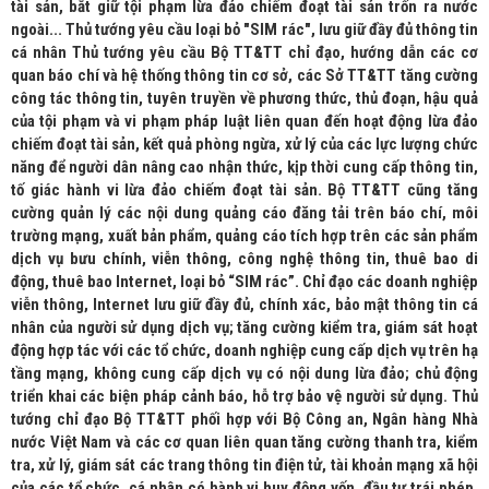
tài sản, bắt giữ tội phạm lừa đảo chiếm đoạt tài sản trốn ra nước
ngoài... Thủ tướng yêu cầu loại bỏ "SIM rác", lưu giữ đầy đủ thông tin
cá nhân Thủ tướng yêu cầu Bộ TT&TT chỉ đạo, hướng dẫn các cơ
quan báo chí và hệ thống thông tin cơ sở, các Sở TT&TT tăng cường
công tác thông tin, tuyên truyền về phương thức, thủ đoạn, hậu quả
của tội phạm và vi phạm pháp luật liên quan đến hoạt động lừa đảo
chiếm đoạt tài sản, kết quả phòng ngừa, xử lý của các lực lượng chức
năng để người dân nâng cao nhận thức, kịp thời cung cấp thông tin,
tố giác hành vi lừa đảo chiếm đoạt tài sản. Bộ TT&TT cũng tăng
cường quản lý các nội dung quảng cáo đăng tải trên báo chí, môi
trường mạng, xuất bản phẩm, quảng cáo tích hợp trên các sản phẩm
dịch vụ bưu chính, viễn thông, công nghệ thông tin, thuê bao di
động, thuê bao Internet, loại bỏ “SIM rác”. Chỉ đạo các doanh nghiệp
viễn thông, Internet lưu giữ đầy đủ, chính xác, bảo mật thông tin cá
nhân của người sử dụng dịch vụ; tăng cường kiểm tra, giám sát hoạt
động hợp tác với các tổ chức, doanh nghiệp cung cấp dịch vụ trên hạ
tầng mạng, không cung cấp dịch vụ có nội dung lừa đảo; chủ động
triển khai các biện pháp cảnh báo, hỗ trợ bảo vệ người sử dụng. Thủ
tướng chỉ đạo Bộ TT&TT phối hợp với Bộ Công an, Ngân hàng Nhà
nước Việt Nam và các cơ quan liên quan tăng cường thanh tra, kiểm
tra, xử lý, giám sát các trang thông tin điện tử, tài khoản mạng xã hội
của các tổ chức, cá nhân có hành vi huy động vốn, đầu tư trái phép,