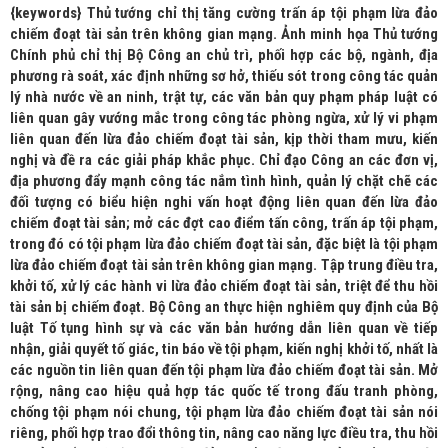
{keywords} Thủ tướng chỉ thị tăng cường trấn áp tội phạm lừa đảo
chiếm đoạt tài sản trên không gian mạng. Ảnh minh họa Thủ tướng
Chính phủ chỉ thị Bộ Công an chủ trì, phối hợp các bộ, ngành, địa
phương rà soát, xác định những sơ hở, thiếu sót trong công tác quản
lý nhà nước về an ninh, trật tự, các văn bản quy phạm pháp luật có
liên quan gây vướng mắc trong công tác phòng ngừa, xử lý vi phạm
liên quan đến lừa đảo chiếm đoạt tài sản, kịp thời tham mưu, kiến
nghị và đề ra các giải pháp khắc phục. Chỉ đạo Công an các đơn vị,
địa phương đẩy mạnh công tác nắm tình hình, quản lý chặt chẽ các
đối tượng có biểu hiện nghi vấn hoạt động liên quan đến lừa đảo
chiếm đoạt tài sản; mở các đợt cao điểm tấn công, trấn áp tội phạm,
trong đó có tội phạm lừa đảo chiếm đoạt tài sản, đặc biệt là tội phạm
lừa đảo chiếm đoạt tài sản trên không gian mạng. Tập trung điều tra,
khởi tố, xử lý các hành vi lừa đảo chiếm đoạt tài sản, triệt để thu hồi
tài sản bị chiếm đoạt. Bộ Công an thực hiện nghiêm quy định của Bộ
luật Tố tụng hình sự và các văn bản hướng dẫn liên quan về tiếp
nhận, giải quyết tố giác, tin báo về tội phạm, kiến nghị khởi tố, nhất là
các nguồn tin liên quan đến tội phạm lừa đảo chiếm đoạt tài sản. Mở
rộng, nâng cao hiệu quả hợp tác quốc tế trong đấu tranh phòng,
chống tội phạm nói chung, tội phạm lừa đảo chiếm đoạt tài sản nói
riêng, phối hợp trao đổi thông tin, nâng cao năng lực điều tra, thu hồi