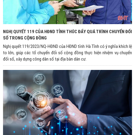
NGHỊ QUYẾT 119 CỦA HĐND TỈNH THÚC ĐẨY QUÁ TRÌNH CHUYỂN ĐỔI
SỐ TRONG CỘNG ĐỒNG
Nghị quyết 119/2023/NQ-HĐND của HĐND tỉnh Hà Tĩnh có ý nghĩa khích lệ
to lớn, giúp các tổ chuyển đổi số cộng đồng thực hiện nhiệm vụ chuyển
đổi số, xây dựng công dân số tại địa bàn dân cư.