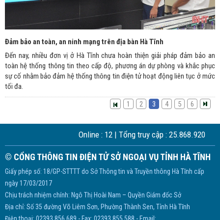
Đảm bảo an toàn, an ninh mạng trên địa bàn Hà Tĩnh
Đến nay, nhiều đơn vị ở Hà Tĩnh chưa hoàn thiện giải pháp đảm bảo an
toàn hệ thống thông tin theo cấp độ, phương án dự phòng và khắc phục
sự cố nhằm bảo đảm hệ thống thông tin điện tử hoạt động liên tục ở mức
tối đa.
1
2
3
4
5
6
Online :
12
| Tổng truy cập :
25.868.920
© CỔNG THÔNG TIN ĐIỆN TỬ SỞ NGOẠI VỤ TỈNH HÀ TĨNH
Giấy phép số: 18/GP-STTTT do Sở Thông tin và Truyền thông Hà Tĩnh cấp
ngày 17/03/2017
Chịu trách nhiệm chính: Ngô Thị Hoài Nam – Quyền Giám đốc Sở
Địa chỉ: Số 35 đường Võ Liêm Sơn, Phường Thành Sen, Tỉnh Hà Tĩnh
Điện thoại: 02393.856.689 - Fax: 02393.855.588 - Email: