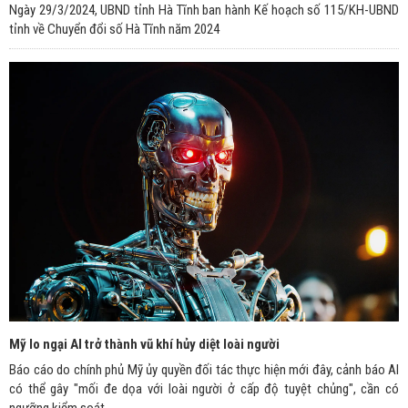
Ngày 29/3/2024, UBND tỉnh Hà Tĩnh ban hành Kế hoạch số 115/KH-UBND
tỉnh về Chuyển đổi số Hà Tĩnh năm 2024
Mỹ lo ngại AI trở thành vũ khí hủy diệt loài người
Báo cáo do chính phủ Mỹ ủy quyền đối tác thực hiện mới đây, cảnh báo AI
có thể gây "mối đe dọa với loài người ở cấp độ tuyệt chủng", cần có