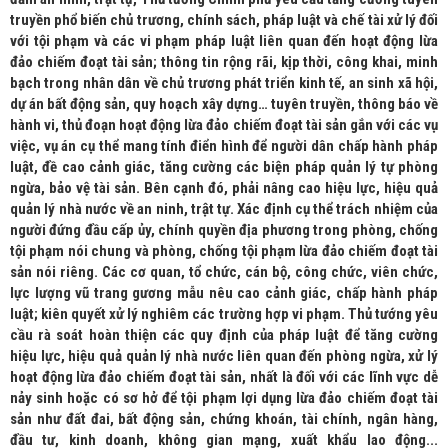
truyền phổ biến chủ trương, chính sách, pháp luật và chế tài xử lý đối
với tội phạm và các vi phạm pháp luật liên quan đến hoạt động lừa
đảo chiếm đoạt tài sản; thông tin rộng rãi, kịp thời, công khai, minh
bạch trong nhân dân về chủ trương phát triển kinh tế, an sinh xã hội,
dự án bất động sản, quy hoạch xây dựng… tuyên truyền, thông báo về
hành vi, thủ đoạn hoạt động lừa đảo chiếm đoạt tài sản gắn với các vụ
việc, vụ án cụ thể mang tính điển hình để người dân chấp hành pháp
luật, đề cao cảnh giác, tăng cường các biện pháp quản lý tự phòng
ngừa, bảo vệ tài sản. Bên cạnh đó, phải nâng cao hiệu lực, hiệu quả
quản lý nhà nước về an ninh, trật tự. Xác định cụ thể trách nhiệm của
người đứng đầu cấp ủy, chính quyền địa phương trong phòng, chống
tội phạm nói chung và phòng, chống tội phạm lừa đảo chiếm đoạt tài
sản nói riêng. Các cơ quan, tổ chức, cán bộ, công chức, viên chức,
lực lượng vũ trang gương mẫu nêu cao cảnh giác, chấp hành pháp
luật; kiên quyết xử lý nghiêm các trường hợp vi phạm. Thủ tướng yêu
cầu rà soát hoàn thiện các quy định của pháp luật để tăng cường
hiệu lực, hiệu quả quản lý nhà nước liên quan đến phòng ngừa, xử lý
hoạt động lừa đảo chiếm đoạt tài sản, nhất là đối với các lĩnh vực dễ
nảy sinh hoặc có sơ hở để tội phạm lợi dụng lừa đảo chiếm đoạt tài
sản như đất đai, bất động sản, chứng khoán, tài chính, ngân hàng,
đầu tư, kinh doanh, không gian mạng, xuất khẩu lao động...