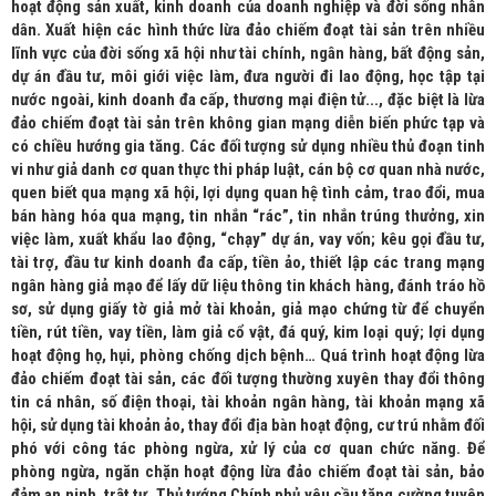
hoạt động sản xuất, kinh doanh của doanh nghiệp và đời sống nhân
dân. Xuất hiện các hình thức lừa đảo chiếm đoạt tài sản trên nhiều
lĩnh vực của đời sống xã hội như tài chính, ngân hàng, bất động sản,
dự án đầu tư, môi giới việc làm, đưa người đi lao động, học tập tại
nước ngoài, kinh doanh đa cấp, thương mại điện tử..., đặc biệt là lừa
đảo chiếm đoạt tài sản trên không gian mạng diễn biến phức tạp và
có chiều hướng gia tăng. Các đối tượng sử dụng nhiều thủ đoạn tinh
vi như giả danh cơ quan thực thi pháp luật, cán bộ cơ quan nhà nước,
quen biết qua mạng xã hội, lợi dụng quan hệ tình cảm, trao đổi, mua
bán hàng hóa qua mạng, tin nhắn “rác”, tin nhắn trúng thưởng, xin
việc làm, xuất khẩu lao động, “chạy” dự án, vay vốn; kêu gọi đầu tư,
tài trợ, đầu tư kinh doanh đa cấp, tiền ảo, thiết lập các trang mạng
ngân hàng giả mạo để lấy dữ liệu thông tin khách hàng, đánh tráo hồ
sơ, sử dụng giấy tờ giả mở tài khoản, giả mạo chứng từ để chuyển
tiền, rút tiền, vay tiền, làm giả cổ vật, đá quý, kim loại quý; lợi dụng
hoạt động họ, hụi, phòng chống dịch bệnh… Quá trình hoạt động lừa
đảo chiếm đoạt tài sản, các đối tượng thường xuyên thay đổi thông
tin cá nhân, số điện thoại, tài khoản ngân hàng, tài khoản mạng xã
hội, sử dụng tài khoản ảo, thay đổi địa bàn hoạt động, cư trú nhằm đối
phó với công tác phòng ngừa, xử lý của cơ quan chức năng. Để
phòng ngừa, ngăn chặn hoạt động lừa đảo chiếm đoạt tài sản, bảo
đảm an ninh, trật tự, Thủ tướng Chính phủ yêu cầu tăng cường tuyên