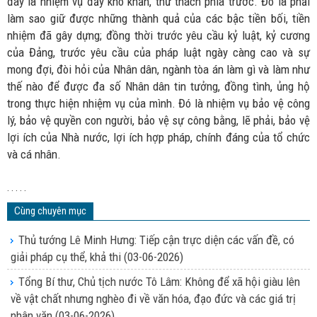
đây là nhiệm vụ đầy khó khăn, thử thách phía trước. Đó là phải
làm sao giữ được những thành quả của các bậc tiền bối, tiền
nhiệm đã gây dựng; đồng thời trước yêu cầu kỷ luật, kỷ cương
của Đảng, trước yêu cầu của pháp luật ngày càng cao và sự
mong đợi, đòi hỏi của Nhân dân, ngành tòa án làm gì và làm như
thế nào để được đa số Nhân dân tin tưởng, đồng tình, ủng hộ
trong thực hiện nhiệm vụ của mình. Đó là nhiệm vụ bảo vệ công
lý, bảo vệ quyền con người, bảo vệ sự công bằng, lẽ phải, bảo vệ
lợi ích của Nhà nước, lợi ích hợp pháp, chính đáng của tổ chức
và cá nhân.
. . . . .
Cùng chuyên mục
Thủ tướng Lê Minh Hưng: Tiếp cận trực diện các vấn đề, có
giải pháp cụ thể, khả thi
(03-06-2026)
Tổng Bí thư, Chủ tịch nước Tô Lâm: Không để xã hội giàu lên
về vật chất nhưng nghèo đi về văn hóa, đạo đức và các giá trị
nhân văn
(03-06-2026)