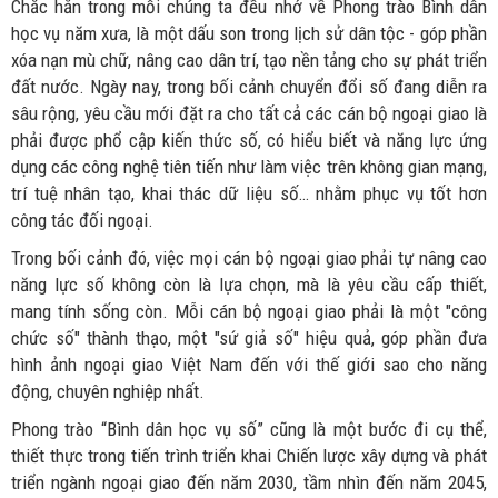
Chắc hẳn trong mỗi chúng ta đều nhớ về Phong trào Bình dân
học vụ năm xưa, là một dấu son trong lịch sử dân tộc - góp phần
xóa nạn mù chữ, nâng cao dân trí, tạo nền tảng cho sự phát triển
đất nước. Ngày nay, trong bối cảnh chuyển đổi số đang diễn ra
sâu rộng, yêu cầu mới đặt ra cho tất cả các cán bộ ngoại giao là
phải được phổ cập kiến thức số, có hiểu biết và năng lực ứng
dụng các công nghệ tiên tiến như làm việc trên không gian mạng,
trí tuệ nhân tạo, khai thác dữ liệu số… nhằm phục vụ tốt hơn
công tác đối ngoại.
Trong bối cảnh đó, việc mọi cán bộ ngoại giao phải tự nâng cao
năng lực số không còn là lựa chọn, mà là yêu cầu cấp thiết,
mang tính sống còn. Mỗi cán bộ ngoại giao phải là một "công
chức số" thành thạo, một "sứ giả số" hiệu quả, góp phần đưa
hình ảnh ngoại giao Việt Nam đến với thế giới sao cho năng
động, chuyên nghiệp nhất.
Phong trào “Bình dân học vụ số” cũng là một bước đi cụ thể,
thiết thực trong tiến trình triển khai Chiến lược xây dựng và phát
triển ngành ngoại giao đến năm 2030, tầm nhìn đến năm 2045,