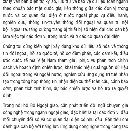
xử lý văn bản điện tử, ký số, lưu trữ và bảo vệ dữ liệu toàn ngành
theo chuẩn bảo mật quốc gia; liên thông giữa các đơn vị trong
nước và cơ quan đại diện ở nước ngoài phục vụ điều hành,
nghiên cứu, thông tin-truyền thông đối ngoại và quản trị nội
bộ.
Ngoài ra, tăng cường trang bị thiết bị số hiện đại cho cán bộ
làm việc tại các đơn vị trong nước và ở các cơ quan đại diện.
Chúng tôi cũng kiến nghị xây dựng kho dữ liệu số hóa về thông
tin đối ngoại, hồ sơ quốc tế, hồ sơ đàm phán, các cam kết, điều
ước quốc tế mà Việt Nam tham gia… phục vụ phân tích chính
sách và hoạch định chiến lược, khai thác hiệu quả nguồn dữ liệu
đối ngoại trong và ngoài nước; nghiên cứu ứng dụng trí tuệ nhân
tạo trong tổng hợp thông tin, nhận diện xu thế toàn cầu, cảnh báo
sớm, phân tích tình hình, dự báo chiến lược và hỗ trợ ra quyết
định.
Trong nội bộ Bộ Ngoại giao, cần phát triển đội ngũ chuyên gia
công nghệ trong ngành ngoại giao, đặc biệt là tại các đơn vị đầu
mối chuyển đổi số và cơ quan đại diện có nhu cầu. Gắn tiêu chí
đánh giá cán bộ với năng lực ứng dụng công nghệ trong công tác