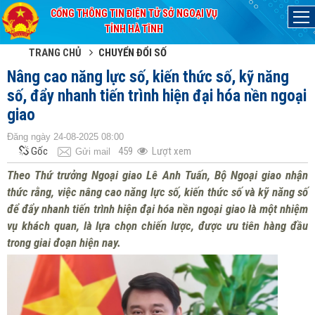
CỔNG THÔNG TIN ĐIỆN TỬ SỞ NGOẠI VỤ
Đã kết nối EMC
TỈNH HÀ TĨNH
TRANG CHỦ
CHUYỂN ĐỔI SỐ
Nâng cao năng lực số, kiến thức số, kỹ năng
số, đẩy nhanh tiến trình hiện đại hóa nền ngoại
giao
Đăng ngày 24-08-2025 08:00
Gốc
459
Lượt xem
Gửi mail
Theo Thứ trưởng Ngoại giao Lê Anh Tuấn, Bộ Ngoại giao nhận
thức rằng, việc nâng cao năng lực số, kiến thức số và kỹ năng số
để đẩy nhanh tiến trình hiện đại hóa nền ngoại giao là một nhiệm
vụ khách quan, là lựa chọn chiến lược, được ưu tiên hàng đầu
trong giai đoạn hiện nay.