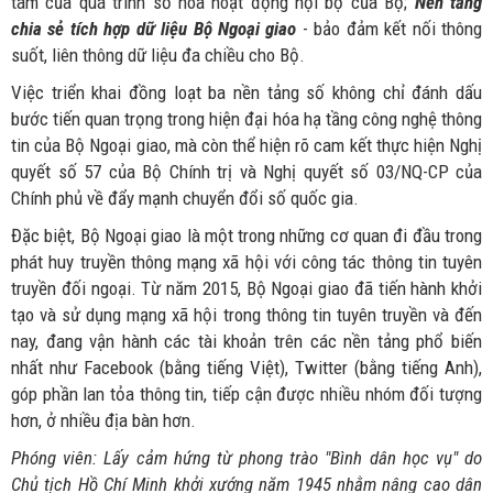
tâm của quá trình số hóa hoạt động nội bộ của Bộ;
Nền tảng
chia sẻ tích hợp dữ liệu Bộ Ngoại giao
- bảo đảm kết nối thông
suốt, liên thông dữ liệu đa chiều cho Bộ.
Việc triển khai đồng loạt ba nền tảng số không chỉ đánh dấu
bước tiến quan trọng trong hiện đại hóa hạ tầng công nghệ thông
tin của Bộ Ngoại giao, mà còn thể hiện rõ cam kết thực hiện Nghị
quyết số 57 của Bộ Chính trị và Nghị quyết số 03/NQ-CP của
Chính phủ về đẩy mạnh chuyển đổi số quốc gia.
Đặc biệt, Bộ Ngoại giao là một trong những cơ quan đi đầu trong
phát huy truyền thông mạng xã hội với công tác thông tin tuyên
truyền đối ngoại. Từ năm 2015, Bộ Ngoại giao đã tiến hành khởi
tạo và sử dụng mạng xã hội trong thông tin tuyên truyền và đến
nay, đang vận hành các tài khoản trên các nền tảng phổ biến
nhất như Facebook (bằng tiếng Việt), Twitter (bằng tiếng Anh),
góp phần lan tỏa thông tin, tiếp cận được nhiều nhóm đối tượng
hơn, ở nhiều địa bàn hơn.
Phóng viên: Lấy cảm hứng từ phong trào "Bình dân học vụ" do
Chủ tịch Hồ Chí Minh khởi xướng năm 1945 nhằm nâng cao dân