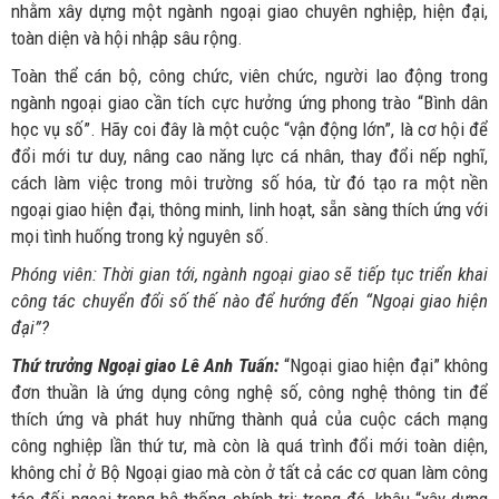
nhằm xây dựng một ngành ngoại giao chuyên nghiệp, hiện đại,
toàn diện và hội nhập sâu rộng.
Toàn thể cán bộ, công chức, viên chức, người lao động trong
ngành ngoại giao cần tích cực hưởng ứng phong trào “Bình dân
học vụ số”. Hãy coi đây là một cuộc “vận động lớn”, là cơ hội để
đổi mới tư duy, nâng cao năng lực cá nhân, thay đổi nếp nghĩ,
cách làm việc trong môi trường số hóa, từ đó tạo ra một nền
ngoại giao hiện đại, thông minh, linh hoạt, sẵn sàng thích ứng với
mọi tình huống trong kỷ nguyên số.
Phóng viên: Thời gian tới, ngành ngoại giao sẽ tiếp tục triển khai
công tác chuyển đổi số thế nào để hướng đến “Ngoại giao hiện
đại”?
Thứ trưởng Ngoại giao Lê Anh Tuấn:
“Ngoại giao hiện đại” không
đơn thuần là ứng dụng công nghệ số, công nghệ thông tin để
thích ứng và phát huy những thành quả của cuộc cách mạng
công nghiệp lần thứ tư, mà còn là quá trình đổi mới toàn diện,
không chỉ ở Bộ Ngoại giao mà còn ở tất cả các cơ quan làm công
tác đối ngoại trong hệ thống chính trị; trong đó, khâu “xây dựng