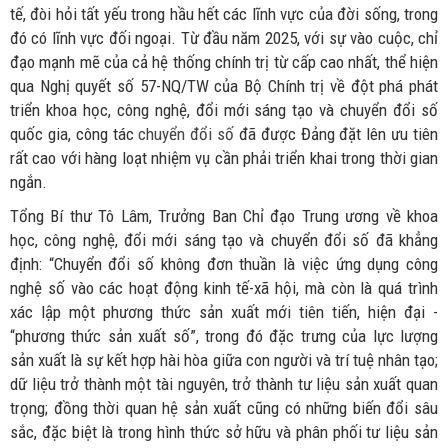
tế, đòi hỏi tất yếu trong hầu hết các lĩnh vực của đời sống, trong
đó có lĩnh vực đối ngoại.
Từ đầu năm 2025, với sự vào cuộc, chỉ
đạo mạnh mẽ của cả hệ thống chính trị từ cấp cao nhất, thể hiện
qua Nghị quyết số 57-NQ/TW của Bộ Chính trị về đột phá phát
triển khoa học, công nghệ, đổi mới sáng tạo và chuyển đổi số
quốc gia, công tác
chuyển đổi số
đã được Đảng đặt lên ưu tiên
rất cao với hàng loạt nhiệm vụ cần phải triển khai trong thời gian
ngắn.
Tổng Bí thư Tô Lâm, Trưởng Ban Chỉ đạo Trung ương về khoa
học, công nghệ, đổi mới sáng tạo và chuyển đổi số đã khẳng
định: “Chuyển đổi số không đơn thuần là việc ứng dụng công
nghệ số vào các hoạt động kinh tế-xã hội, mà còn là quá trình
xác lập một phương thức sản xuất mới tiên tiến, hiện đại -
“phương thức sản xuất số”, trong đó đặc trưng của lực lượng
sản xuất là sự kết hợp hài hòa giữa con người và trí tuệ nhân tạo;
dữ liệu trở thành một tài nguyên, trở thành tư liệu sản xuất quan
trọng; đồng thời quan hệ sản xuất cũng có những biến đổi sâu
sắc, đặc biệt là trong hình thức sở hữu và phân phối tư liệu sản