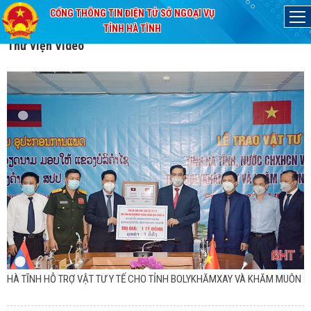
CỔNG THÔNG TIN ĐIỆN TỬ SỞ NGOẠI VỤ
Đã kết nối EMC
TỈNH HÀ TĨNH
Thư viện Video
HÀ TĨNH HỖ TRỢ VẬT TƯ Y TẾ CHO TỈNH BOLYKHĂMXAY VÀ KHĂM MUÔN