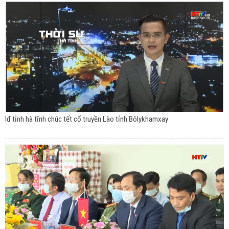
lđ tỉnh hà tĩnh chúc tết cổ truyền Lào tỉnh Bôlykhamxay