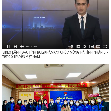
VIDEO LÃNH ĐẠO TỈNH BOLYKHĂMXAY CHÚC MỪNG HÀ TĨNH NHÂN DỊP
TẾT CỔ TRUYỀN VIỆT NAM