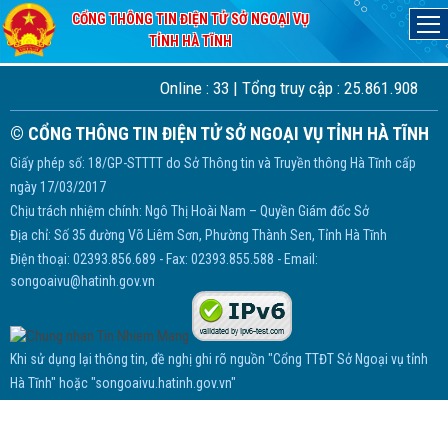
Home
/ không tìm thấy trang
CỔNG THÔNG TIN ĐIỆN TỬ SỞ NGOẠI VỤ
Đã kết nối EMC
Trang bạn đang xem không tồn tại!
TỈNH HÀ TĨNH
Online :
33
| Tổng truy cập :
25.861.908
© CỔNG THÔNG TIN ĐIỆN TỬ SỞ NGOẠI VỤ TỈNH HÀ TĨNH
Giấy phép số: 18/GP-STTTT do Sở Thông tin và Truyền thông Hà Tĩnh cấp
ngày 17/03/2017
Chịu trách nhiệm chính: Ngô Thị Hoài Nam – Quyền Giám đốc Sở
Địa chỉ: Số 35 đường Võ Liêm Sơn, Phường Thành Sen, Tỉnh Hà Tĩnh
Điện thoại: 02393.856.689 - Fax: 02393.855.588 - Email:
songoaivu@hatinh.gov.vn
Khi sử dụng lại thông tin, đề nghị ghi rõ nguồn "Cổng TTĐT Sở Ngoại vụ tỉnh
Hà Tĩnh" hoặc "songoaivu.hatinh.gov.vn"